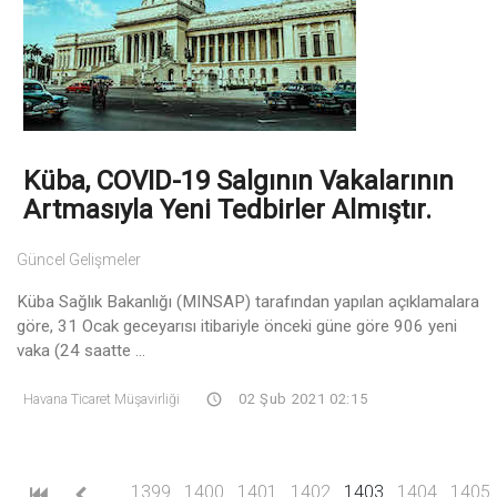
Küba, COVID-19 Salgının Vakalarının
Artmasıyla Yeni Tedbirler Almıştır.
Güncel Gelişmeler
Küba Sağlık Bakanlığı (MINSAP) tarafından yapılan açıklamalara
göre, 31 Ocak geceyarısı itibariyle önceki güne göre 906 yeni
vaka (24 saatte ...
Havana Ticaret Müşavirliği
02 Şub 2021 02:15
(current)
…
1399
1400
1401
1402
1403
1404
1405