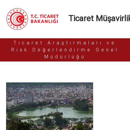
Ticaret Müşavirlik
Ticaret Araştırmaları ve
Risk Değerlendirme Genel
Müdürlüğü