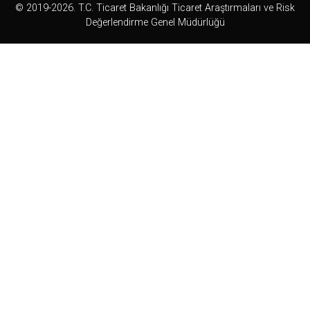
© 2019-2026. T.C. Ticaret Bakanlığı Ticaret Araştırmaları ve Risk
Değerlendirme Genel Müdürlüğü