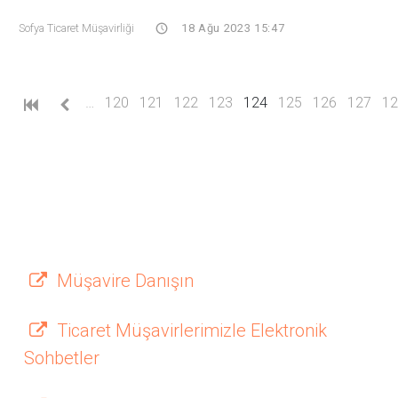
Sofya Ticaret Müşavirliği
18 Ağu 2023 15:47
(current)
…
120
121
122
123
124
125
126
127
12
Müşavire Danışın
Ticaret Müşavirlerimizle Elektronik
Sohbetler