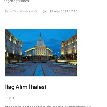
geçekleştirilmesi ...
Rabat Ticaret Müşavirliği
18 Ağu 2023 17:10
İlaç Alım İhalesi
İhaleler
Bulgaristan özelinde ülkemizin imajının olumlu olması ve