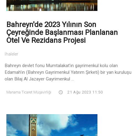
Bahreyn'de 2023 Yılının Son
Çeyreğinde Başlanması Planlanan
Otel Ve Rezidans Projesi
İhaleler
Bahreyn devlet fonu Mumtalakat'ın gayrimenkul kolu olan
Edamah'ın (Bahreyn Gayrimenkul Yatırım Şirketi) bir yan kuruluşu
olan Bilaj Al Jazayer Gayrimenkul ...
Manama Ticaret Müşavirliği
21 Ağu 2023 11:50