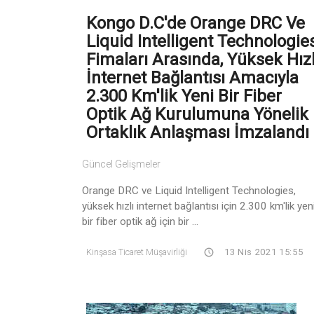
Kongo D.C'de Orange DRC Ve
Liquid Intelligent Technologie
Fimaları Arasında, Yüksek Hızl
İnternet Bağlantısı Amacıyla
2.300 Km'lik Yeni Bir Fiber
Optik Ağ Kurulumuna Yönelik
Ortaklık Anlaşması İmzalandı
Güncel Gelişmeler
Orange DRC ve Liquid Intelligent Technologies,
yüksek hızlı internet bağlantısı için 2.300 km'lik yen
bir fiber optik ağ için bir ...
Kinşasa Ticaret Müşavirliği
13 Nis 2021 15:55