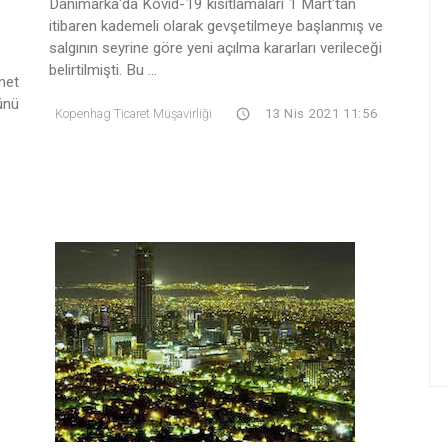
Danimarka'da Kovid-19 kısıtlamaları 1 Mart'tan
itibaren kademeli olarak gevşetilmeye başlanmış ve
salgının seyrine göre yeni açılma kararları verileceği
belirtilmişti. Bu ...
met
ünü
Kopenhag Ticaret Müşavirliği
13 Nis 2021 11:56