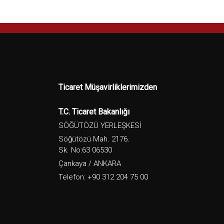
Ticaret Müşavirliklerimizden
T.C. Ticaret Bakanlığı
SÖĞÜTÖZÜ YERLEŞKESİ
Söğütözü Mah. 2176.
Sk. No:63 06530
Çankaya / ANKARA
Telefon: +90 312 204 75 00