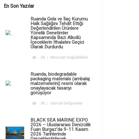
En Son Yazılar
Ruanda Gıda ve İlaç Kurumu
Halk Sağlığını Tehdit Ettiği
Değerlendirilen Ürünlere
Yönelik Denetimler
Kapsamında Bazı Alkollü
İçeceklerin İthalatını Geçici
Olarak Durdurdu
36
Mevzuat Değişiklikleri
Ruanda, biodegradable
packaging materials (ambalaj
malzemelerini) resmi olarak
onaylayacak tasarıyı
görüşüyor
36
Güncel Gelişmeler
BLACK SEA MARINE EXPO
2026 – Uluslararası Denizcilik
Fuarı Burgaz'da 9-11 Kasım
2026 Tarihlerinde
Gerçekleştirilecek