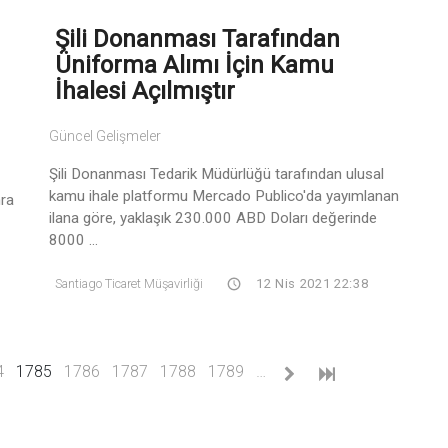
Şili Donanması Tarafından
Üniforma Alımı İçin Kamu
İhalesi Açılmıştır
Güncel Gelişmeler
Şili Donanması Tedarik Müdürlüğü tarafından ulusal
kamu ihale platformu Mercado Publico'da yayımlanan
nra
ilana göre, yaklaşık 230.000 ABD Doları değerinde
8000 ...
Santiago Ticaret Müşavirliği
12 Nis 2021 22:38
(current)
4
1785
1786
1787
1788
1789
…