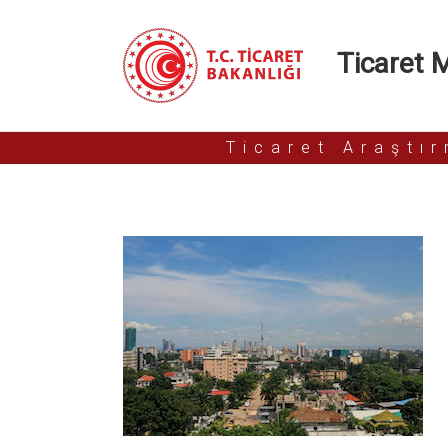
Ticaret Mü
Ticaret Araştı