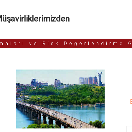
şavirliklerimizden
rmaları ve Risk Değerlendirme 