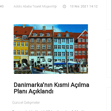
:40
Addis Ababa Ticaret Müşavirliği
13 Nis 2021 14:12
Danimarka'nın Kısmi Açılma
Planı Açıklandı
Güncel Gelişmeler