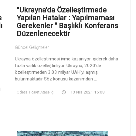
"Ukrayna'da Özelleştirmede
s
Yapılan Hatalar : Yapılmaması
ı
Gerekenler " Başlıklı Konferans
Düzenlenecektir
Güncel Gelişmeler
Ukrayna özelleştirmesi ivme kazanıyor: giderek daha
fazla varlık özelleştiriliyor. Ukrayna, 2020'de
özelleştirmeden 3,03 milyar UAH'yi aşmış
bulunmaktadır Söz konusu kazanımdan ...
i
Odesa Ticaret Ataşeliği
13 Nis 2021 15:08