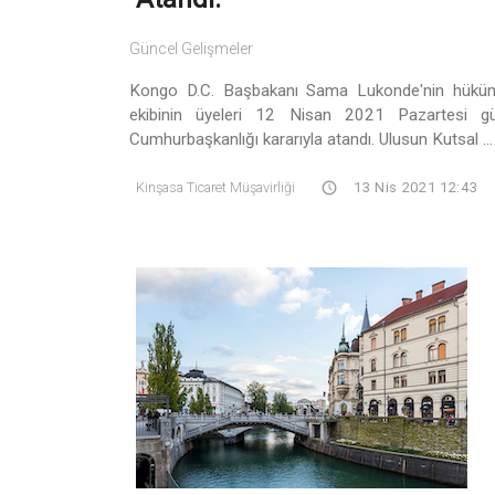
Güncel Gelişmeler
Kongo D.C. Başbakanı Sama Lukonde'nin hükü
ekibinin üyeleri 12 Nisan 2021 Pazartesi g
Cumhurbaşkanlığı kararıyla atandı. Ulusun Kutsal ...
Kinşasa Ticaret Müşavirliği
13 Nis 2021 12:43