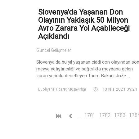
Slovenya'da Yaşanan Don
Olayının Yaklaşık 50 Milyon
Avro Zarara Yol Açabileceği
Açıklandı
Güncel Gelişmeler
Slovenya'da bu yıl yaşanan ciddi don olayından so
meyve yetiştiriciliği ve bağcılıkta meydana gelen
zararı yerinde denetleyen Tarım Bakanı Jože ...
Lübliyana Ticaret Müşavirliği
13 Nis 2021 09:21
…
1781
1782
1783
178