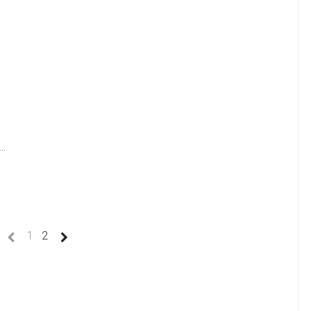
..
1
(current)
1
2