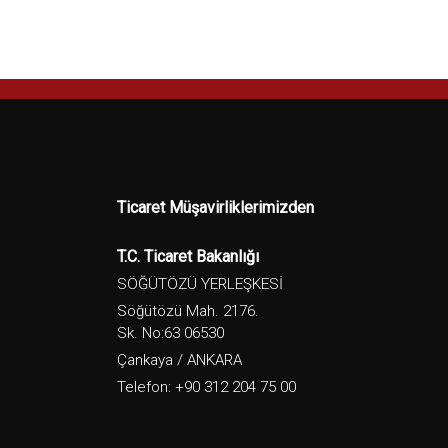
Ticaret Müşavirliklerimizden
T.C. Ticaret Bakanlığı
SÖĞÜTÖZÜ YERLEŞKESİ
Söğütözü Mah. 2176.
Sk. No:63 06530
Çankaya / ANKARA
Telefon: +90 312 204 75 00