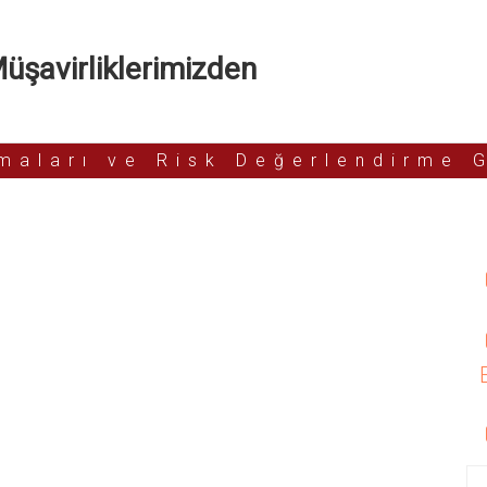
şavirliklerimizden
rmaları ve Risk Değerlendirme 