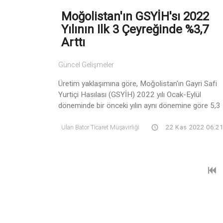
Moğolistan'ın GSYİH'sı 2022
Yılının Ilk 3 Çeyreğinde %3,7
Arttı
Güncel Gelişmeler
Üretim yaklaşımına göre, Moğolistan'ın Gayri Safi
Yurtiçi Hasılası (GSYİH) 2022 yılı Ocak-Eylül
döneminde bir önceki yılın aynı dönemine göre 5,3 .
Ulan Bator Ticaret Müşavirliği
22 Kas 2022 06:2