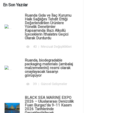
En Son Yazılar
Ruanda Gıda ve İlaç Kurumu
Halk Sağlığını Tehdit Ettiği
Değerlendirilen Ürünlere
Yönelik Denetimler
Kapsamında Bazı Alkollü
İçeceklerin İthalatını Geçici
Olarak Durdurdu
40
Mevzuat Değişiklikleri
Ruanda, biodegradable
packaging materials (ambalaj
malzemelerini) resmi olarak
onaylayacak tasarıyı
görüşüyor
39
Güncel Gelişmeler
BLACK SEA MARINE EXPO
2026 – Uluslararası Denizcilik
Fuarı Burgaz'da 9-11 Kasım
2026 Tarihlerinde
Gerçekleştirilecek