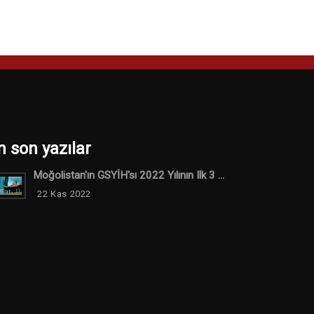
n son yazılar
Moğolistan'ın GSYİH'sı 2022 Yılının Ilk 3 ...
22 Kas 2022