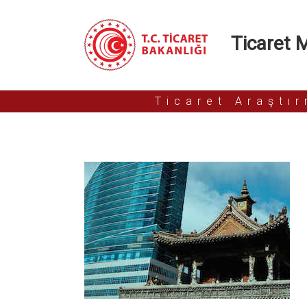
Ticaret Mü
Ticaret Araştı