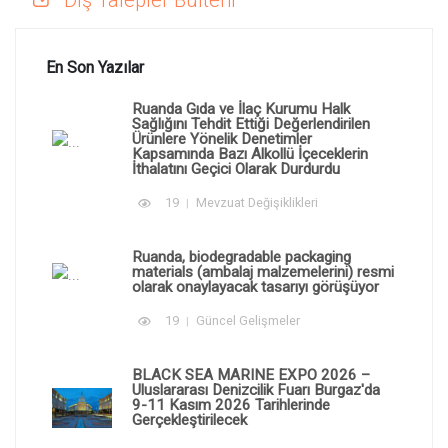
En Son Yazılar
Ruanda Gıda ve İlaç Kurumu Halk
Sağlığını Tehdit Ettiği Değerlendirilen
Ürünlere Yönelik Denetimler
Kapsamında Bazı Alkollü İçeceklerin
İthalatını Geçici Olarak Durdurdu
19
Mevzuat Değişiklikleri
Ruanda, biodegradable packaging
materials (ambalaj malzemelerini) resmi
olarak onaylayacak tasarıyı görüşüyor
19
Güncel Gelişmeler
BLACK SEA MARINE EXPO 2026 –
Uluslararası Denizcilik Fuarı Burgaz'da
9-11 Kasım 2026 Tarihlerinde
Gerçekleştirilecek