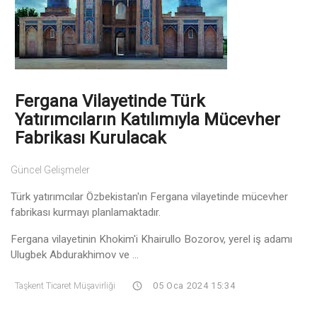
Fergana Vilayetinde Türk
Yatırımcıların Katılımıyla Mücevher
Fabrikası Kurulacak
Güncel Gelişmeler
Türk yatırımcılar Özbekistan'ın Fergana vilayetinde mücevher
fabrikası kurmayı planlamaktadır.
Fergana vilayetinin Khokim'i Khairullo Bozorov, yerel iş adamı
Ulugbek Abdurakhimov ve ...
Taşkent Ticaret Müşavirliği
05 Oca 2024 15:34