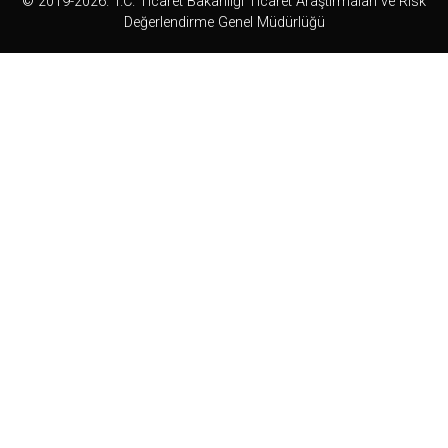
© 2019-2026. T.C. Ticaret Bakanlığı Ticaret Araştırmaları ve Risk
Değerlendirme Genel Müdürlüğü