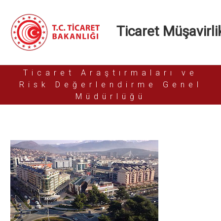
Ticaret Müşavirlik
Ticaret Araştırmaları ve
Risk Değerlendirme Genel
Müdürlüğü