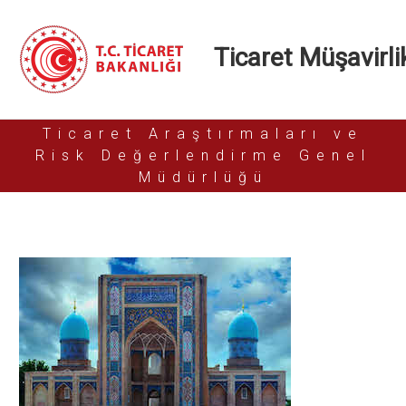
Ticaret Müşavirlik
Ticaret Araştırmaları ve
Risk Değerlendirme Genel
Müdürlüğü