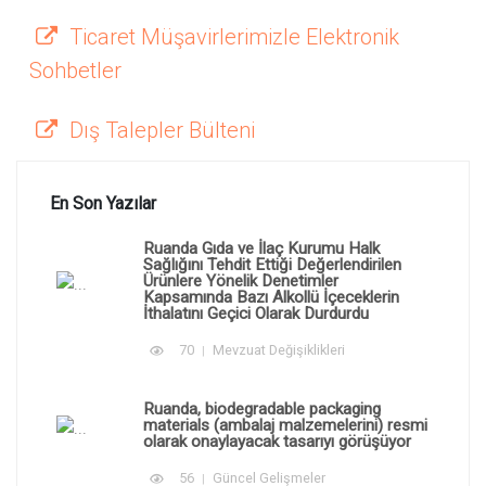
Ticaret Müşavirlerimizle Elektronik
Sohbetler
Dış Talepler Bülteni
En Son Yazılar
Ruanda Gıda ve İlaç Kurumu Halk
Sağlığını Tehdit Ettiği Değerlendirilen
Ürünlere Yönelik Denetimler
Kapsamında Bazı Alkollü İçeceklerin
İthalatını Geçici Olarak Durdurdu
70
Mevzuat Değişiklikleri
Ruanda, biodegradable packaging
materials (ambalaj malzemelerini) resmi
olarak onaylayacak tasarıyı görüşüyor
56
Güncel Gelişmeler