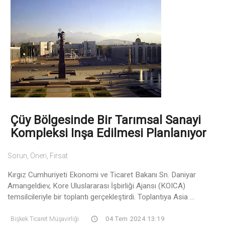
Çüy Bölgesinde Bir Tarımsal Sanayi
Kompleksi Inşa Edilmesi Planlanıyor
Sorun, Öneri, Fırsat
Kırgız Cumhuriyeti Ekonomi ve Ticaret Bakanı Sn. Daniyar
Amangeldiev, Kore Uluslararası İşbirliği Ajansı (KOICA)
temsilcileriyle bir toplantı gerçekleştirdi. Toplantıya Asia ...
Bişkek Ticaret Müşavirliği
04 Tem 2024 13:19