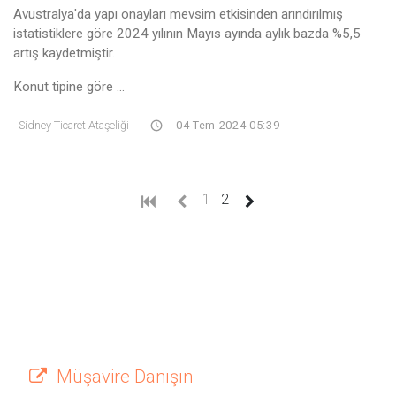
Avustralya'da yapı onayları mevsim etkisinden arındırılmış
istatistiklere göre 2024 yılının Mayıs ayında aylık bazda %5,5
artış kaydetmiştir.
Konut tipine göre ...
Sidney Ticaret Ataşeliği
04 Tem 2024 05:39
(current)
1
2
Müşavire Danışın