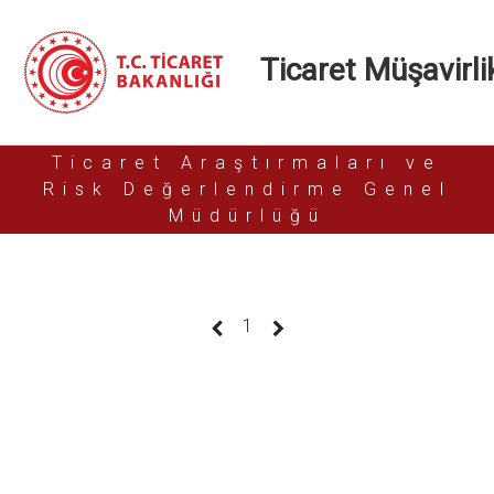
Ticaret Müşavirlik
Ticaret Araştırmaları ve
Risk Değerlendirme Genel
Müdürlüğü
(current)
1