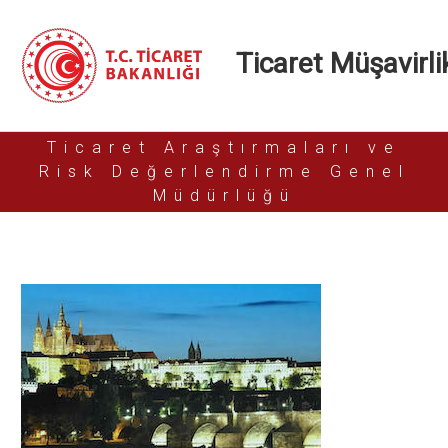
Ticaret Müşavirlik
Ticaret Araştırmaları ve
Risk Değerlendirme Genel
Müdürlüğü