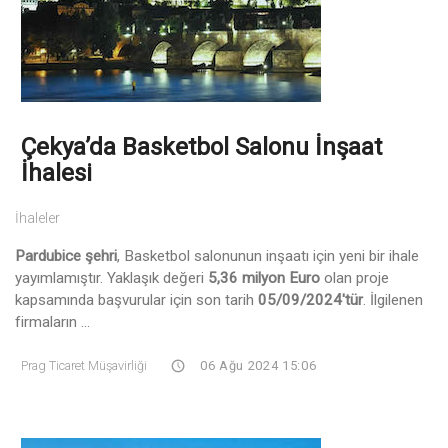
Çekya’da Basketbol Salonu İnşaat
İhalesi
İhaleler
Pardubice şehri
, Basketbol salonunun inşaatı için yeni bir ihale
yayımlamıştır. Yaklaşık değeri
5,36 milyon Euro
olan proje
kapsamında başvurular için son tarih
05/09/2024'tür
. İlgilenen
firmaların ...
Prag Ticaret Müşavirliği
06 Ağu 2024 15:06