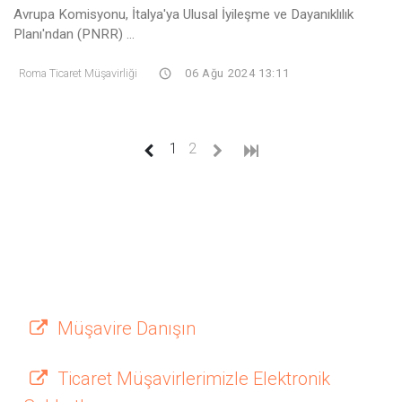
Avrupa Komisyonu, İtalya'ya Ulusal İyileşme ve Dayanıklılık
Planı'ndan (PNRR) ...
Roma Ticaret Müşavirliği
06 Ağu 2024 13:11
(current)
1
2
Müşavire Danışın
Ticaret Müşavirlerimizle Elektronik