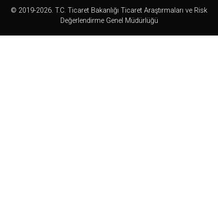
© 2019-2026. T.C. Ticaret Bakanlığı Ticaret Araştırmaları ve Risk
Değerlendirme Genel Müdürlüğü