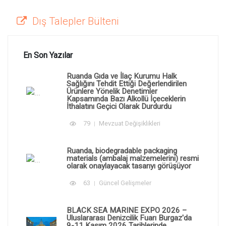
Dış Talepler Bülteni
En Son Yazılar
Ruanda Gıda ve İlaç Kurumu Halk
Sağlığını Tehdit Ettiği Değerlendirilen
Ürünlere Yönelik Denetimler
Kapsamında Bazı Alkollü İçeceklerin
İthalatını Geçici Olarak Durdurdu
79
Mevzuat Değişiklikleri
Ruanda, biodegradable packaging
materials (ambalaj malzemelerini) resmi
olarak onaylayacak tasarıyı görüşüyor
63
Güncel Gelişmeler
BLACK SEA MARINE EXPO 2026 –
Uluslararası Denizcilik Fuarı Burgaz'da
9-11 Kasım 2026 Tarihlerinde