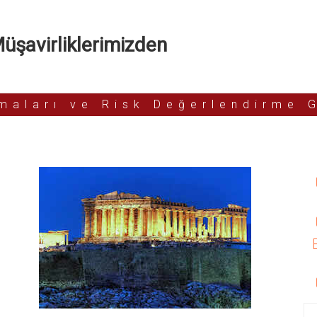
şavirliklerimizden
rmaları ve Risk Değerlendirme 