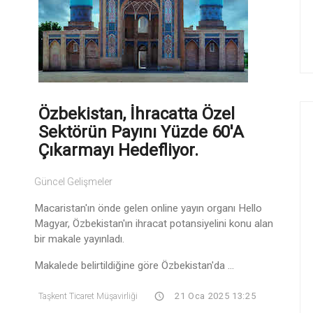
Özbekistan, İhracatta Özel
Sektörün Payını Yüzde 60'a
Çıkarmayı Hedefliyor.
Güncel Gelişmeler
Macaristan'ın önde gelen online yayın organı Hello
Magyar, Özbekistan'ın ihracat potansiyelini konu alan
bir makale yayınladı.
Makalede belirtildiğine göre Özbekistan'da ...
Taşkent Ticaret Müşavirliği
21 Oca 2025 13:25