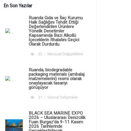
En Son Yazılar
Ruanda Gıda ve İlaç Kurumu
Halk Sağlığını Tehdit Ettiği
Değerlendirilen Ürünlere
Yönelik Denetimler
Kapsamında Bazı Alkollü
İçeceklerin İthalatını Geçici
Olarak Durdurdu
32
Mevzuat Değişiklikleri
Ruanda, biodegradable
packaging materials (ambalaj
malzemelerini) resmi olarak
onaylayacak tasarıyı
görüşüyor
31
Güncel Gelişmeler
BLACK SEA MARINE EXPO
2026 – Uluslararası Denizcilik
Fuarı Burgaz'da 9-11 Kasım
2026 Tarihlerinde
Gerçekleştirilecek