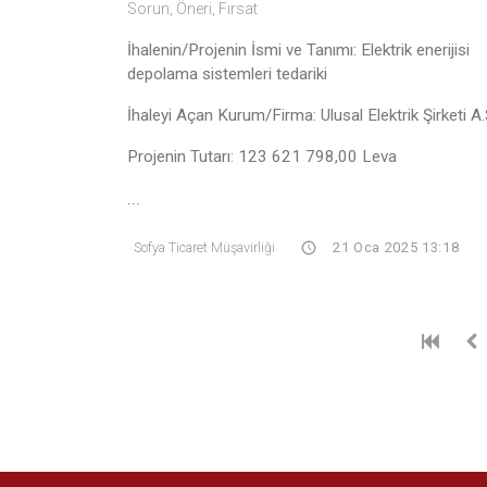
Sorun, Öneri, Fırsat
İhalenin/Projenin İsmi ve Tanımı: Elektrik enerijisi
depolama sistemleri tedariki
İhaleyi Açan Kurum/Firma: Ulusal Elektrik Şirketi A.
Projenin Tutarı: 123 621 798,00 Leva
...
Sofya Ticaret Müşavirliği
21 Oca 2025 13:18