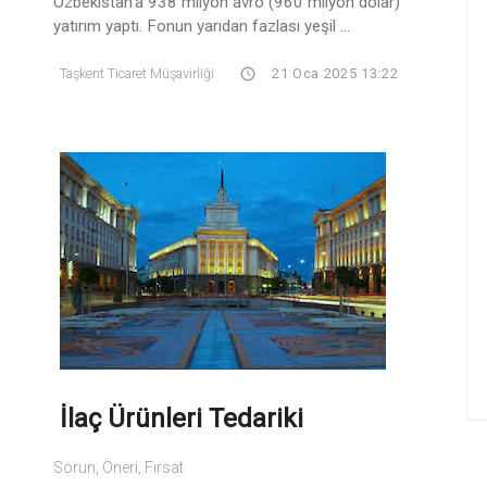
Özbekistan'a 938 milyon avro (960 milyon dolar)
yatırım yaptı. Fonun yarıdan fazlası yeşil ...
Taşkent Ticaret Müşavirliği
21 Oca 2025 13:22
İlaç Ürünleri Tedariki
Sorun, Öneri, Fırsat