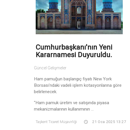
Cumhurbaşkanı'nın Yeni
Kararnamesi Duyuruldu.
Güncel Gelişmeler
Ham pamuğun başlangıç ​​fiyatı New York
Borsası'ndaki vadeli işlem kotasyonlarına göre
belirlenecek.
"Ham pamuk üretim ve satışında piyasa
mekanizmalarının kullanımının ...
Taşkent Ticaret Müşavirliği
21 Oca 2025 13:27