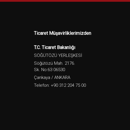
Ticaret Müşavirliklerimizden
T.C. Ticaret Bakanlığı
SÖĞÜTÖZÜ YERLEŞKESİ
Söğütözü Mah. 2176.
Sk. No:63 06530
Çankaya / ANKARA
Telefon: +90 312 204 75 00