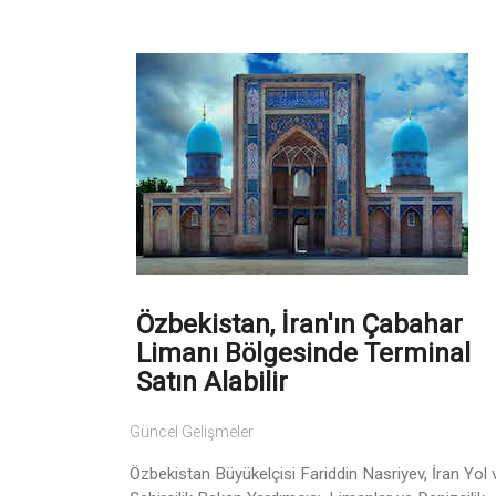
Özbekistan, İran'ın Çabahar
Limanı Bölgesinde Terminal
Satın Alabilir
Güncel Gelişmeler
Özbekistan Büyükelçisi Fariddin Nasriyev, İran Yol 