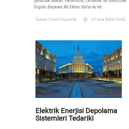
Şehircilik Bakan Yardımcısı, Limanlar ve Denizcilik
Örgütü Başkanı Ali Ekber Sefai ile bir ...
Taşkent Ticaret Müşavirliği
21 Oca 2025 13:23
Elektrik Enerjisi Depolama
Sistemleri Tedariki