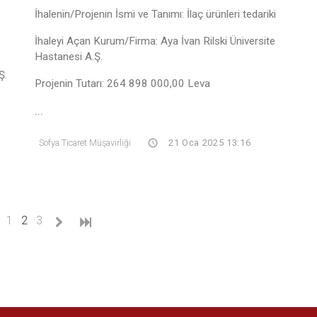
İhalenin/Projenin İsmi ve Tanımı: İlaç ürünleri tedariki
İhaleyi Açan Kurum/Firma: Aya İvan Rilski Üniversite
Hastanesi A.Ş.
Ş.
Projenin Tutarı: 264 898 000,00 Leva
...
Sofya Ticaret Müşavirliği
21 Oca 2025 13:16
(current)
1
2
3