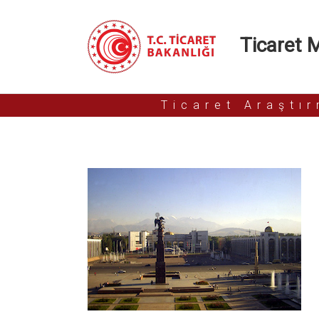
Ticaret Mü
Ticaret Araştı