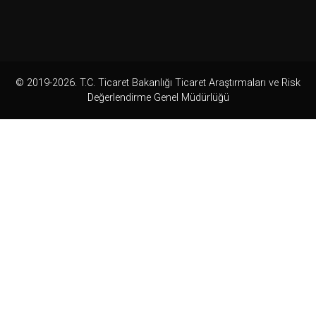
© 2019-2026. T.C. Ticaret Bakanlığı Ticaret Araştırmaları ve Risk
Değerlendirme Genel Müdürlüğü