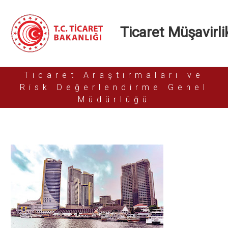
Ticaret Müşavirlik
Ticaret Araştırmaları ve
Risk Değerlendirme Genel
Müdürlüğü