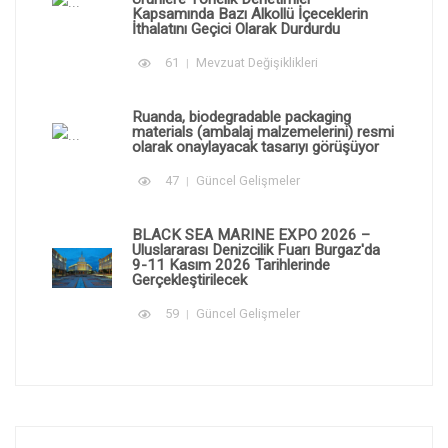
Kapsamında Bazı Alkollü İçeceklerin
İthalatını Geçici Olarak Durdurdu
61
Mevzuat Değişiklikleri
Ruanda, biodegradable packaging
materials (ambalaj malzemelerini) resmi
olarak onaylayacak tasarıyı görüşüyor
47
Güncel Gelişmeler
BLACK SEA MARINE EXPO 2026 –
Uluslararası Denizcilik Fuarı Burgaz'da
9-11 Kasım 2026 Tarihlerinde
Gerçekleştirilecek
59
Güncel Gelişmeler