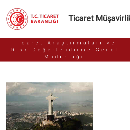
Ticaret Müşavirlik
Ticaret Araştırmaları ve
Risk Değerlendirme Genel
Müdürlüğü