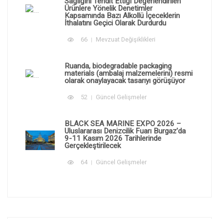
Sağlığını Tehdit Ettiği Değerlendirilen
Ürünlere Yönelik Denetimler
Kapsamında Bazı Alkollü İçeceklerin
İthalatını Geçici Olarak Durdurdu
66
Mevzuat Değişiklikleri
Ruanda, biodegradable packaging
materials (ambalaj malzemelerini) resmi
olarak onaylayacak tasarıyı görüşüyor
52
Güncel Gelişmeler
BLACK SEA MARINE EXPO 2026 –
Uluslararası Denizcilik Fuarı Burgaz'da
9-11 Kasım 2026 Tarihlerinde
Gerçekleştirilecek
64
Güncel Gelişmeler