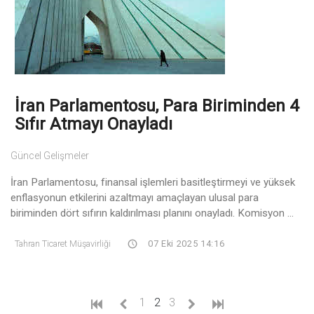
İran Parlamentosu, Para Biriminden 4
Sıfır Atmayı Onayladı
Güncel Gelişmeler
İran Parlamentosu, finansal işlemleri basitleştirmeyi ve yüksek
enflasyonun etkilerini azaltmayı amaçlayan ulusal para
biriminden dört sıfırın kaldırılması planını onayladı. Komisyon ...
Tahran Ticaret Müşavirliği
07 Eki 2025 14:16
(current)
1
2
3