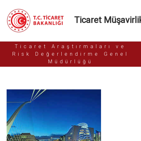
Ticaret Müşavirlik
Ticaret Araştırmaları ve
Risk Değerlendirme Genel
Müdürlüğü