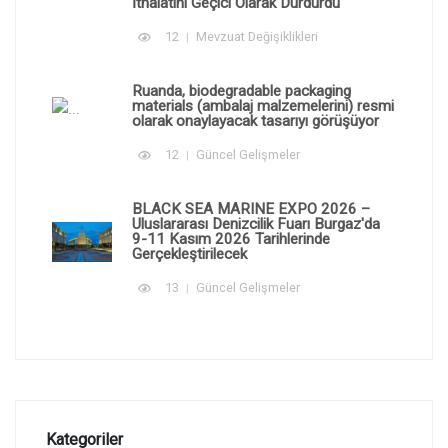
İthalatını Geçici Olarak Durdurdu
12
Mevzuat Değişiklikleri
Ruanda, biodegradable packaging
materials (ambalaj malzemelerini) resmi
olarak onaylayacak tasarıyı görüşüyor
12
Güncel Gelişmeler
BLACK SEA MARINE EXPO 2026 –
Uluslararası Denizcilik Fuarı Burgaz'da
9-11 Kasım 2026 Tarihlerinde
Gerçekleştirilecek
13
Güncel Gelişmeler
Kategoriler