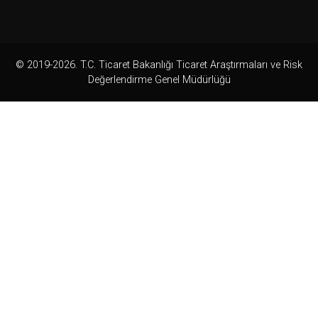
© 2019-2026. T.C. Ticaret Bakanlığı Ticaret Araştırmaları ve Risk
Değerlendirme Genel Müdürlüğü