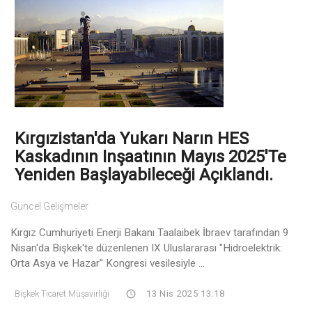
Kırgızistan'da Yukarı Narın HES
Kaskadının Inşaatının Mayıs 2025'te
Yeniden Başlayabileceği Açıklandı.
Güncel Gelişmeler
Kırgız Cumhuriyeti Enerji Bakanı Taalaibek İbraev tarafından 9
Nisan'da Bişkek'te düzenlenen IX Uluslararası "Hidroelektrik:
Orta Asya ve Hazar" Kongresi vesilesiyle ...
Bişkek Ticaret Müşavirliği
13 Nis 2025 13:18