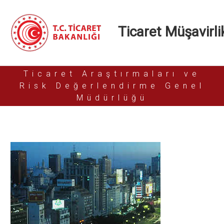
Ticaret Müşavirlik
Ticaret Araştırmaları ve
Risk Değerlendirme Genel
Müdürlüğü