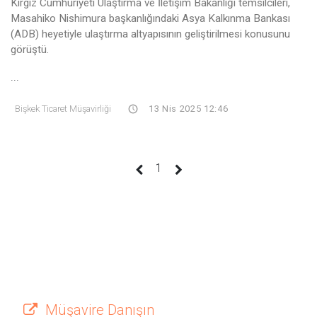
Kırgız Cumhuriyeti Ulaştırma ve İletişim Bakanlığı temsilcileri,
Masahiko Nishimura başkanlığındaki Asya Kalkınma Bankası
(ADB) heyetiyle ulaştırma altyapısının geliştirilmesi konusunu
görüştü.
...
Bişkek Ticaret Müşavirliği
13 Nis 2025 12:46
(current)
1
Müşavire Danışın