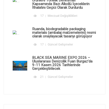
Ürünlere Yönelik Denetimler
Kapsamında Bazı Alkollü İçeceklerin
İthalatını Geçici Olarak Durdurdu
17
Mevzuat Değişiklikleri
Ruanda, biodegradable packaging
materials (ambalaj malzemelerini) resmi
olarak onaylayacak tasarıyı görüşüyor
17
Güncel Gelişmeler
BLACK SEA MARINE EXPO 2026 –
Uluslararası Denizcilik Fuarı Burgaz'da
9-11 Kasım 2026 Tarihlerinde
Gerçekleştirilecek
21
Güncel Gelişmeler