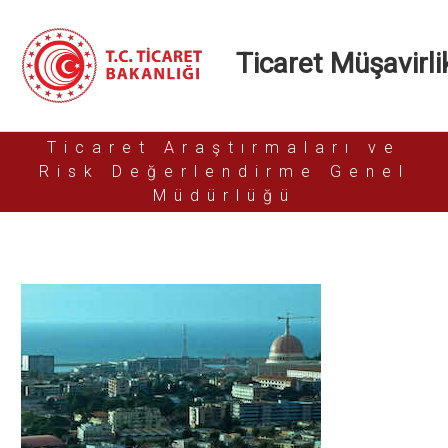
Ticaret Müşavirlik
Ticaret Araştırmaları ve
Risk Değerlendirme Genel
Müdürlüğü