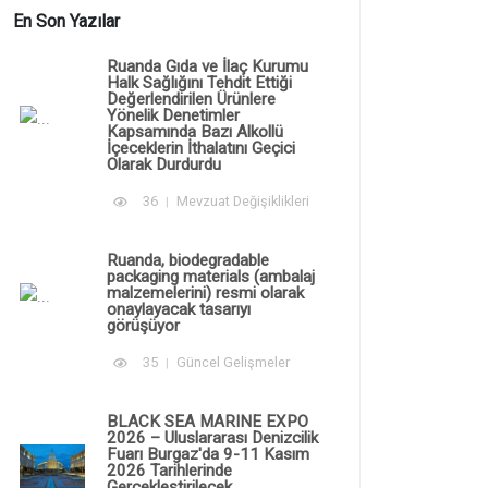
En Son Yazılar
Ruanda Gıda ve İlaç Kurumu
Halk Sağlığını Tehdit Ettiği
Değerlendirilen Ürünlere
Yönelik Denetimler
Kapsamında Bazı Alkollü
İçeceklerin İthalatını Geçici
Olarak Durdurdu
36
Mevzuat Değişiklikleri
Ruanda, biodegradable
packaging materials (ambalaj
malzemelerini) resmi olarak
onaylayacak tasarıyı
görüşüyor
35
Güncel Gelişmeler
BLACK SEA MARINE EXPO
2026 – Uluslararası Denizcilik
Fuarı Burgaz'da 9-11 Kasım
2026 Tarihlerinde
Gerçekleştirilecek