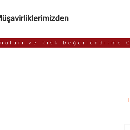
şavirliklerimizden
rmaları ve Risk Değerlendirme 