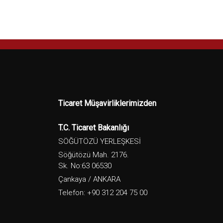
Ticaret Müşavirliklerimizden
T.C. Ticaret Bakanlığı
SÖĞÜTÖZÜ YERLEŞKESİ
Söğütözü Mah. 2176.
Sk. No:63 06530
Çankaya / ANKARA
Telefon: +90 312 204 75 00