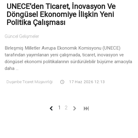
UNECE'den Ticaret, İnovasyon Ve
Döngüsel Ekonomiye İlişkin Yeni
Politika Çalışması
Güncel Gelişmeler
Birleşmiş Milletler Avrupa Ekonomik Komisyonu (UNECE)
tarafından yayımlanan yeni çalışmada, ticaret, inovasyon ve
döngüsel ekonomi politikalarının sürdürülebilir büyüme amacıyla
daha ...
Duşanbe Ticaret Müşavirliği
17 Haz 2026 12:13
(current)
1
2