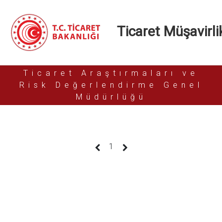
Ticaret Müşavirlik
Ticaret Araştırmaları ve
Risk Değerlendirme Genel
Müdürlüğü
(current)
1