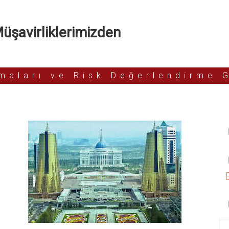
şavirliklerimizden
rmaları ve Risk Değerlendirme 