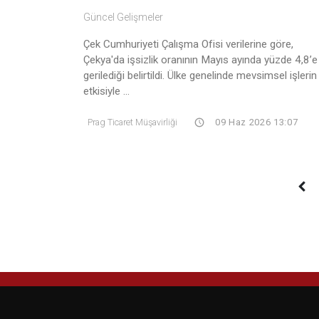
Güncel Gelişmeler
Çek Cumhuriyeti Çalışma Ofisi verilerine göre,
Çekya'da işsizlik oranının Mayıs ayında yüzde 4,8’e
gerilediği belirtildi. Ülke genelinde mevsimsel işlerin
etkisiyle ...
Prag Ticaret Müşavirliği
09 Haz 2026 13:07