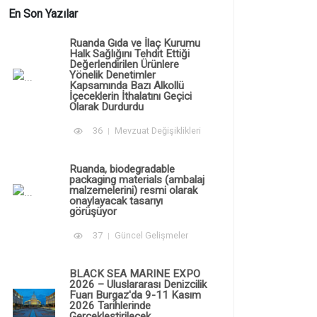
En Son Yazılar
Ruanda Gıda ve İlaç Kurumu
Halk Sağlığını Tehdit Ettiği
Değerlendirilen Ürünlere
Yönelik Denetimler
Kapsamında Bazı Alkollü
İçeceklerin İthalatını Geçici
Olarak Durdurdu
36
Mevzuat Değişiklikleri
Ruanda, biodegradable
packaging materials (ambalaj
malzemelerini) resmi olarak
onaylayacak tasarıyı
görüşüyor
37
Güncel Gelişmeler
BLACK SEA MARINE EXPO
2026 – Uluslararası Denizcilik
Fuarı Burgaz'da 9-11 Kasım
2026 Tarihlerinde
Gerçekleştirilecek