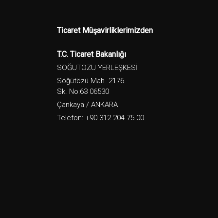
Ticaret Müşavirliklerimizden
T.C. Ticaret Bakanlığı
SÖĞÜTÖZÜ YERLEŞKESİ
Söğütözü Mah. 2176.
Sk. No:63 06530
Çankaya / ANKARA
Telefon: +90 312 204 75 00