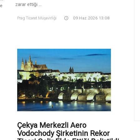
zarar ettiği ...
te
Prag Ticaret Müşavirliği
09 Haz 2026 13:08
Çekya Merkezli Aero
Vodochody Şirketinin Rekor