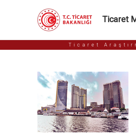
Ticaret Mü
Ticaret Araştı