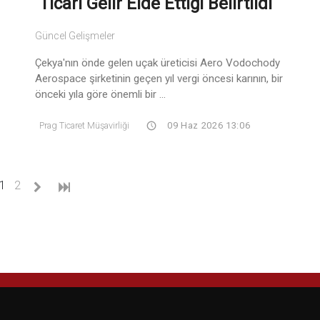
Ticari Gelir Elde Ettiği Belirtildi
Güncel Gelişmeler
Çekya'nın önde gelen uçak üreticisi Aero Vodochody
Aerospace şirketinin geçen yıl vergi öncesi karının, bir
önceki yıla göre önemli bir ...
Prag Ticaret Müşavirliği
09 Haz 2026 13:06
(current)
1
2