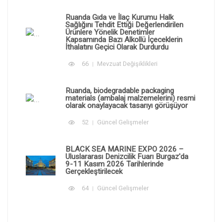
Ruanda Gıda ve İlaç Kurumu Halk
Sağlığını Tehdit Ettiği Değerlendirilen
Ürünlere Yönelik Denetimler
Kapsamında Bazı Alkollü İçeceklerin
İthalatını Geçici Olarak Durdurdu
66
Mevzuat Değişiklikleri
Ruanda, biodegradable packaging
materials (ambalaj malzemelerini) resmi
olarak onaylayacak tasarıyı görüşüyor
52
Güncel Gelişmeler
BLACK SEA MARINE EXPO 2026 –
Uluslararası Denizcilik Fuarı Burgaz'da
9-11 Kasım 2026 Tarihlerinde
Gerçekleştirilecek
64
Güncel Gelişmeler