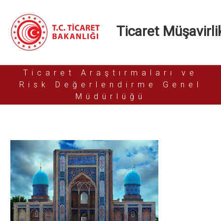
Ticaret Müşavirlik
Ticaret Araştırmaları ve
Risk Değerlendirme Genel
Müdürlüğü