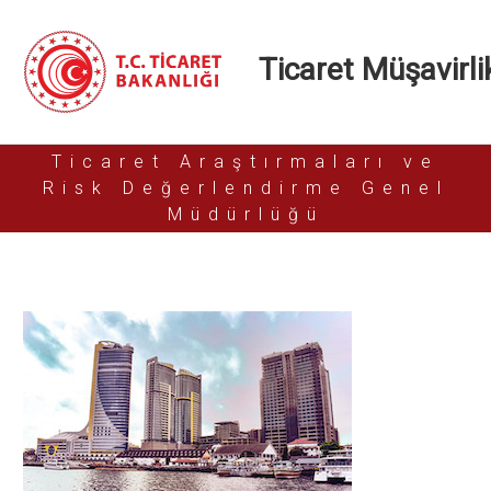
Ticaret Müşavirlik
Ticaret Araştırmaları ve
Risk Değerlendirme Genel
Müdürlüğü