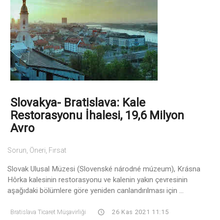
Slovakya- Bratislava: Kale
Restorasyonu İhalesi, 19,6 Milyon
Avro
Sorun, Öneri, Fırsat
Slovak Ulusal Müzesi (Slovenské národné múzeum), Krásna
Hôrka kalesinin restorasyonu ve kalenin yakın çevresinin
aşağıdaki bölümlere göre yeniden canlandırılması için ...
Bratislava Ticaret Müşavirliği
26 Kas 2021 11:15