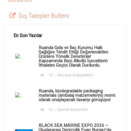
Dış Talepler Bülteni
En Son Yazılar
Ruanda Gıda ve İlaç Kurumu Halk
Sağlığını Tehdit Ettiği Değerlendirilen
Ürünlere Yönelik Denetimler
Kapsamında Bazı Alkollü İçeceklerin
İthalatını Geçici Olarak Durdurdu
14
Mevzuat Değişiklikleri
Ruanda, biodegradable packaging
materials (ambalaj malzemelerini) resmi
olarak onaylayacak tasarıyı görüşüyor
14
Güncel Gelişmeler
BLACK SEA MARINE EXPO 2026 –
Uluslararası Denizcilik Fuarı Burgaz'da