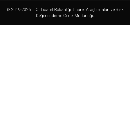
© 2019-2026. T.C. Ticaret Bakanlığı Ticaret Araştırmaları ve Risk
Değerlendirme Genel Müdürlüğü