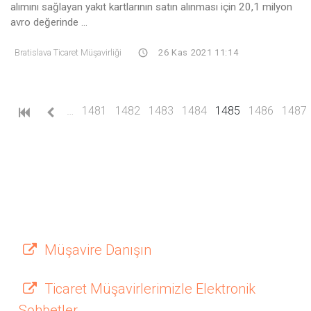
alımını sağlayan yakıt kartlarının satın alınması için 20,1 milyon
avro değerinde ...
Bratislava Ticaret Müşavirliği
26 Kas 2021 11:14
(current)
…
1481
1482
1483
1484
1485
1486
1487
Müşavire Danışın
Ticaret Müşavirlerimizle Elektronik
Sohbetler