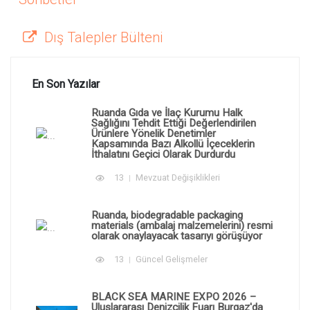
Dış Talepler Bülteni
En Son Yazılar
Ruanda Gıda ve İlaç Kurumu Halk
Sağlığını Tehdit Ettiği Değerlendirilen
Ürünlere Yönelik Denetimler
Kapsamında Bazı Alkollü İçeceklerin
İthalatını Geçici Olarak Durdurdu
13
Mevzuat Değişiklikleri
Ruanda, biodegradable packaging
materials (ambalaj malzemelerini) resmi
olarak onaylayacak tasarıyı görüşüyor
13
Güncel Gelişmeler
BLACK SEA MARINE EXPO 2026 –
Uluslararası Denizcilik Fuarı Burgaz'da