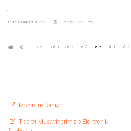
...
Tahran Ticaret Müşavirliği
22 Ağu 2021 12:33
(current)
…
1584
1585
1586
1587
1588
1589
1590
Müşavire Danışın
Ticaret Müşavirlerimizle Elektronik
Sohbetler