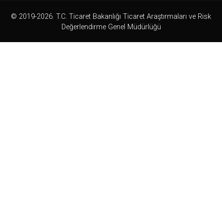
© 2019-2026. T.C. Ticaret Bakanlığı Ticaret Araştırmaları ve Risk
Değerlendirme Genel Müdürlüğü