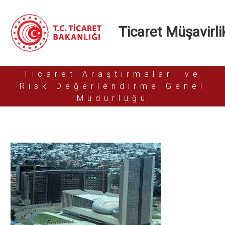
Ticaret Müşavirlik
Ticaret Araştırmaları ve
Risk Değerlendirme Genel
Müdürlüğü