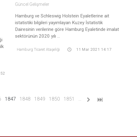
Güncel Gelişmeler
Hamburg ve Schleswig Holstein Eyaletlerine ait
istatistiki bilgileri yayımlayan Kuzey İstatistik
Dairesinin verilerine göre Hamburg Eyaletinde imalat
sektörünün 2020 yılı ...
ği
lk
Hamburg Ticaret Ataşeliği
11 Mar 2021 14:17
:52
(current)
6
1847
1848
1849
1850
1851
…