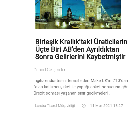
Birleşik Krallık'taki Üreticilerin
Üçte Biri AB'den Ayrıldıktan
Sonra Gelirlerini Kaybetmiştir
Güncel Gelişmeler
İngiliz endüstrisini temsil eden Make UK’in 210’dan
fazla katılımcı şirket ile yaptığı anket sonucuna gör
Brexit sonrası yaşanan sınır gecikmeleri ...
Londra Ticaret Müşavirliği
11 Mar 2021 18:27