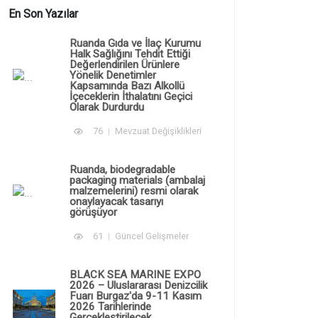
En Son Yazılar
Ruanda Gıda ve İlaç Kurumu
Halk Sağlığını Tehdit Ettiği
Değerlendirilen Ürünlere
Yönelik Denetimler
Kapsamında Bazı Alkollü
İçeceklerin İthalatını Geçici
Olarak Durdurdu
76
Mevzuat Değişiklikleri
Ruanda, biodegradable
packaging materials (ambalaj
malzemelerini) resmi olarak
onaylayacak tasarıyı
görüşüyor
61
Güncel Gelişmeler
BLACK SEA MARINE EXPO
2026 – Uluslararası Denizcilik
Fuarı Burgaz'da 9-11 Kasım
2026 Tarihlerinde
Gerçekleştirilecek