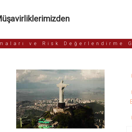
şavirliklerimizden
rmaları ve Risk Değerlendirme 