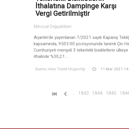
İthalatına Dampinge Karşı
Vergi Getirilmiştir
Mevzuat Değişiklikleri
Arjantin'de yayımlanan 7/2021 sayılı Kapanış Tebli
kapsamında, 9503.00 pozisyonunda tanımlı Çin Ha
Cumhuriyeti menşeli 3 tekerlekli bisikletlerin ülkeye
ithalinde %30,21 ...
Buenos Aires Ticaret Müşavirliği
11 Mar 2021 14
…
1843
1844
1845
184