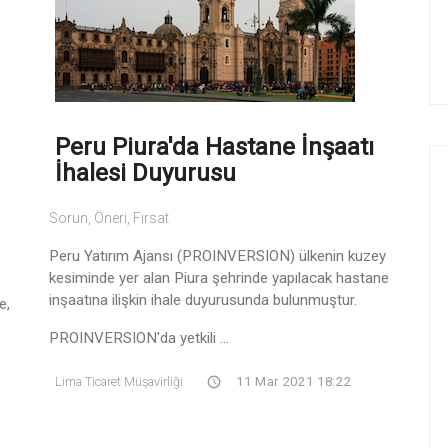
Peru Piura'da Hastane İnşaatı
İhalesi Duyurusu
Sorun, Öneri, Fırsat
Peru Yatırım Ajansı (PROINVERSION) ülkenin kuzey
kesiminde yer alan Piura şehrinde yapılacak hastane
inşaatına ilişkin ihale duyurusunda bulunmuştur.
e,
PROINVERSION'da yetkili ...
Lima Ticaret Müşavirliği
11 Mar 2021 18:22