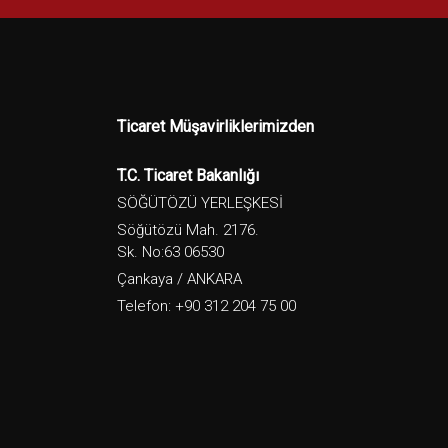
Ticaret Müşavirliklerimizden
T.C. Ticaret Bakanlığı
SÖĞÜTÖZÜ YERLEŞKESİ
Söğütözü Mah. 2176.
Sk. No:63 06530
Çankaya / ANKARA
Telefon: +90 312 204 75 00