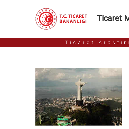
Ticaret Mü
Ticaret Araştı