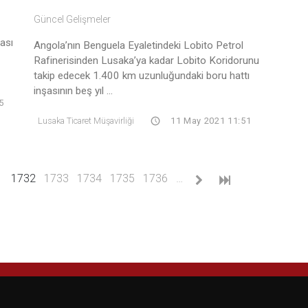
Güncel Gelişmeler
ası
Angola’nın Benguela Eyaletindeki Lobito Petrol
Rafinerisinden Lusaka’ya kadar Lobito Koridorunu
takip edecek 1.400 km uzunluğundaki boru hattı
inşasının beş yıl ...
5
Lusaka Ticaret Müşavirliği
11 May 2021 11:51
(current)
1
1732
1733
1734
1735
1736
…