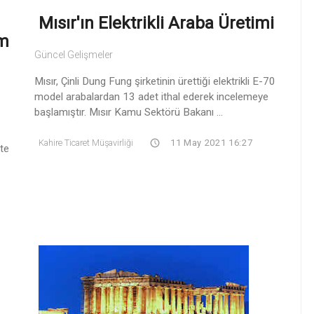
Mısır'ın Elektrikli Araba Üretimi
ım
Güncel Gelişmeler
Mısır, Çinli Dung Fung şirketinin ürettiği elektrikli E-70
model arabalardan 13 adet ithal ederek incelemeye
başlamıştır. Mısır Kamu Sektörü Bakanı ...
Kahire Ticaret Müşavirliği
11 May 2021 16:27
ste