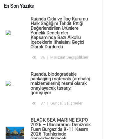
En Son Yazılar
Ruanda Gıda ve İlaç Kurumu
Halk Sağlığını Tehdit Ettiği
Değerlendirilen Ürünlere
Yönelik Denetimler
Kapsamında Bazı Alkollü
İçeceklerin İthalatını Geçici
Olarak Durdurdu
36
Mevzuat Değişiklikleri
Ruanda, biodegradable
packaging materials (ambalaj
malzemelerini) resmi olarak
onaylayacak tasarıyı
görüşüyor
37
Güncel Gelişmeler
BLACK SEA MARINE EXPO
2026 – Uluslararası Denizcilik
Fuarı Burgaz'da 9-11 Kasım
2026 Tarihlerinde
Gerçekleştirilecek