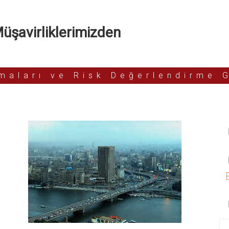
şavirliklerimizden
rmaları ve Risk Değerlendirme 