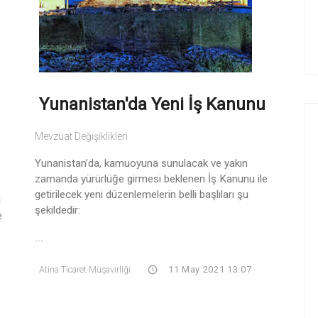
Yunanistan'da Yeni İş Kanunu
Mevzuat Değişiklikleri
Yunanistan’da, kamuoyuna sunulacak ve yakın
zamanda yürürlüğe girmesi beklenen İş Kanunu ile
getirilecek yeni düzenlemelerin belli başlıları şu
ı
şekildedir:
e
...
Atina Ticaret Müşavirliği
11 May 2021 13:07