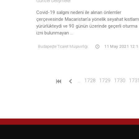
Güncel Gelişmeler
Covid-19 salgını nedeni ile alınan önlemler
çerçevesinde Macaristan'a yönelik seyahat kıstlam
yürürlükteydi ve 90 günün üzerinde geçerli oturma
izni bulunmayan ...
Budapeşte Ticaret Müşavirliği
11 May 2021 12:1
…
1728
1729
1730
173