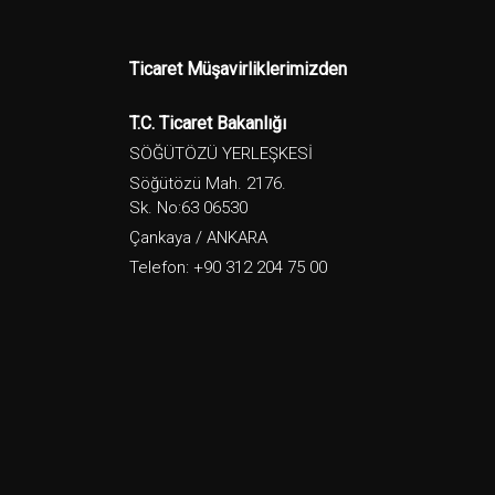
Ticaret Müşavirliklerimizden
T.C. Ticaret Bakanlığı
SÖĞÜTÖZÜ YERLEŞKESİ
Söğütözü Mah. 2176.
Sk. No:63 06530
Çankaya / ANKARA
Telefon: +90 312 204 75 00