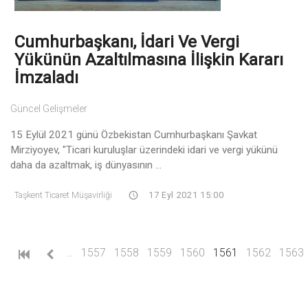
Cumhurbaşkanı, İdari Ve Vergi
Yükünün Azaltılmasına İlişkin Kararı
İmzaladı
Güncel Gelişmeler
15 Eylül 2021 günü Özbekistan Cumhurbaşkanı Şavkat
Mirziyoyev, "Ticari kuruluşlar üzerindeki idari ve vergi yükünü
daha da azaltmak, iş dünyasının ...
Taşkent Ticaret Müşavirliği
17 Eyl 2021 15:00
(current)
…
1557
1558
1559
1560
1561
1562
1563