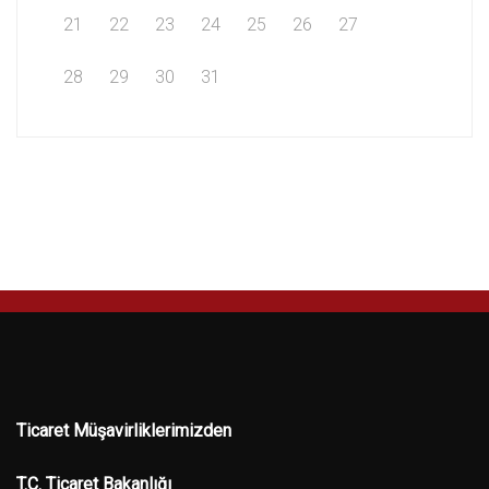
21
22
23
24
25
26
27
28
29
30
31
Ticaret Müşavirliklerimizden
T.C. Ticaret Bakanlığı