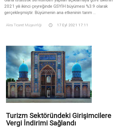
Gana istatistik servisinden yapılan açıklamaya göre ülkenin
2021 yılı ikinci çeyreğinde GSYİH büyümesi %3.9 olarak
gerçekleşmiştir. Büyümenin ana etkeninin tarım ...
Akra Ticaret Müşavirliği
17 Eyl 2021 17:11
Turizm Sektöründeki Girişimcilere
Vergi İndirimi Sağlandı