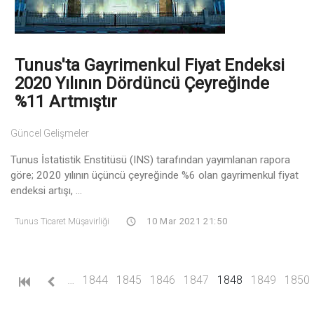
Tunus'ta Gayrimenkul Fiyat Endeksi
2020 Yılının Dördüncü Çeyreğinde
%11 Artmıştır
Güncel Gelişmeler
Tunus İstatistik Enstitüsü (INS) tarafından yayımlanan rapora
göre; 2020 yılının üçüncü çeyreğinde %6 olan gayrimenkul fiyat
endeksi artışı, ...
Tunus Ticaret Müşavirliği
10 Mar 2021 21:50
(current)
…
1844
1845
1846
1847
1848
1849
1850