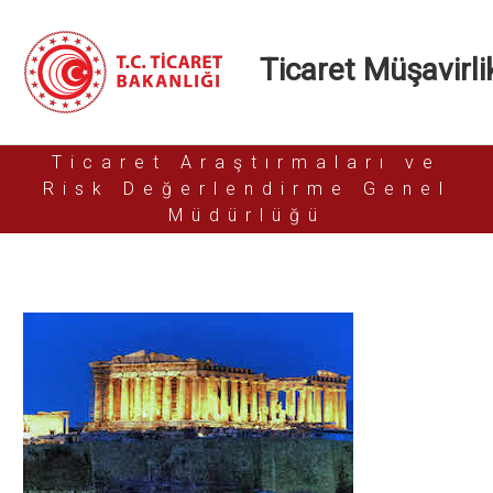
Ticaret Müşavirlik
Ticaret Araştırmaları ve
Risk Değerlendirme Genel
Müdürlüğü