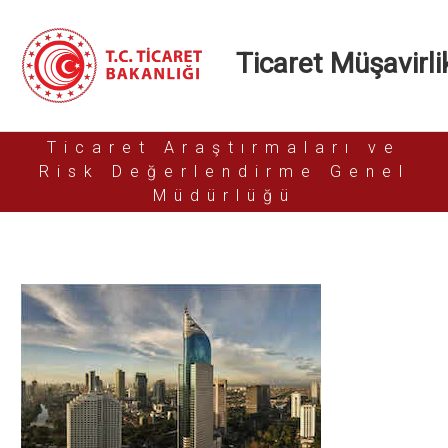
Ticaret Müşavirlik
Ticaret Araştırmaları ve
Risk Değerlendirme Genel
Müdürlüğü