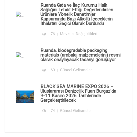
Ruanda Gıda ve İlaç Kurumu Halk
Sağlığını Tehdit Ettiği Değerlendirilen
Ürünlere Yönelik Denetimler
Kapsamında Bazı Alkollü İçeceklerin
İthalatını Geçici Olarak Durdurdu
76
Mevzuat Değişiklikleri
Ruanda, biodegradable packaging
materials (ambalaj malzemelerini) resmi
olarak onaylayacak tasarıyı görüşüyor
60
Güncel Gelişmeler
BLACK SEA MARINE EXPO 2026 –
Uluslararası Denizcilik Fuarı Burgaz'da
9-11 Kasım 2026 Tarihlerinde
Gerçekleştirilecek
74
Güncel Gelişmeler