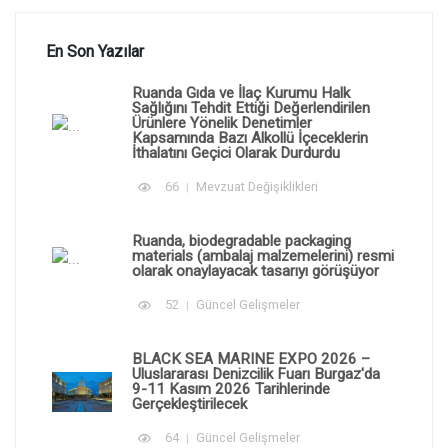
En Son Yazılar
Ruanda Gıda ve İlaç Kurumu Halk
Sağlığını Tehdit Ettiği Değerlendirilen
Ürünlere Yönelik Denetimler
Kapsamında Bazı Alkollü İçeceklerin
İthalatını Geçici Olarak Durdurdu
66
Mevzuat Değişiklikleri
Ruanda, biodegradable packaging
materials (ambalaj malzemelerini) resmi
olarak onaylayacak tasarıyı görüşüyor
52
Güncel Gelişmeler
BLACK SEA MARINE EXPO 2026 –
Uluslararası Denizcilik Fuarı Burgaz'da
9-11 Kasım 2026 Tarihlerinde
Gerçekleştirilecek
64
Güncel Gelişmeler