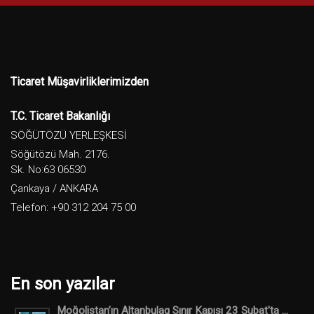
Ticaret Müşavirliklerimizden
T.C. Ticaret Bakanlığı
SÖĞÜTÖZÜ YERLEŞKESİ
Söğütözü Mah. 2176.
Sk. No:63 06530
Çankaya / ANKARA
Telefon: +90 312 204 75 00
En son yazılar
Moğolistan’ın Altanbulag Sınır Kapısı 23 Şubat'ta ...