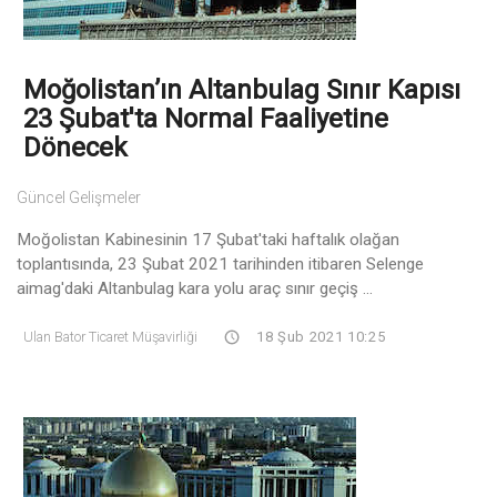
Moğolistan’ın Altanbulag Sınır Kapısı
23 Şubat'ta Normal Faaliyetine
Dönecek
Güncel Gelişmeler
Moğolistan Kabinesinin 17 Şubat'taki haftalık olağan
toplantısında, 23 Şubat 2021 tarihinden itibaren Selenge
aimag'daki Altanbulag kara yolu araç sınır geçiş ...
Ulan Bator Ticaret Müşavirliği
18 Şub 2021 10:25