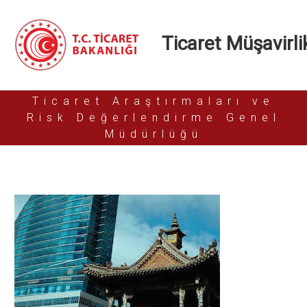
Ticaret Müşavirlik
Ticaret Araştırmaları ve
Risk Değerlendirme Genel
Müdürlüğü