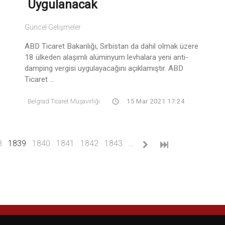
Uygulanacak
Güncel Gelişmeler
ABD Ticaret Bakanlığı, Sırbistan da dahil olmak üzere
18 ülkeden alaşımlı alüminyum levhalara yeni anti-
damping vergisi uygulayacağını açıklamıştır. ABD
Ticaret ...
Belgrad Ticaret Müşavirliği
15 Mar 2021 17:24
(current)
8
1839
1840
1841
1842
1843
…