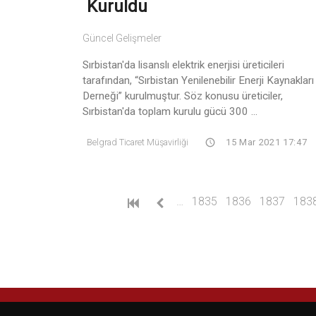
Kuruldu
Güncel Gelişmeler
Sırbistan'da lisanslı elektrik enerjisi üreticileri
tarafından, “Sırbistan Yenilenebilir Enerji Kaynakları
Derneği” kurulmuştur. Söz konusu üreticiler,
Sırbistan'da toplam kurulu gücü 300 ...
Belgrad Ticaret Müşavirliği
15 Mar 2021 17:47
…
1835
1836
1837
183