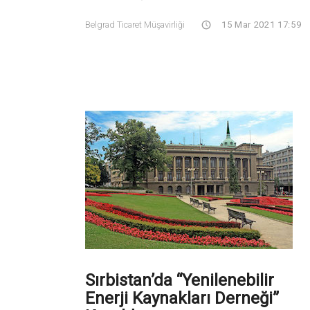
Belgrad Ticaret Müşavirliği
15 Mar 2021 17:59
Sırbistan’da “Yenilenebilir
Enerji Kaynakları Derneği”