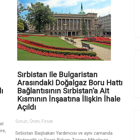
Sırbistan Ile Bulgaristan
Arasındaki Doğalgaz Boru Hattı
ı
Bağlantısının Sırbistan’a Ait
Kısmının İnşaatına İlişkin İhale
Açıldı
Sorun, Öneri, Fırsat
el
re,
Sırbistan Başbakan Yardımcısı ve aynı zamanda
Madencilik ve Enerji Bakanı Zorana Mihajlovic