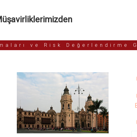
şavirliklerimizden
rmaları ve Risk Değerlendirme 