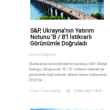
S&P, Ukrayna'nın Yatırım
Notunu 'B / B'İ İstikrarlı
Görünümle Doğruladı
Güncel Gelişmeler
Uluslararası derecelendirme kuruluşu S&P Global
Ratings, Ukrayna'nın "B / B" notlarını istikrarlı bir
görünümle teyit ederek, ülkenin kamu maliyesinin
2020'de ...
Odesa Ticaret Ataşeliği
15 Mar 2021 18:40