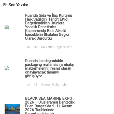
En Son Yazılar
Ruanda Gıda ve İlaç Kurumu
Halk Sağlığını Tehdit Ettiği
Değerlendirilen Ürünlere
Yönelik Denetimler
Kapsamında Bazı Alkollü
İçeceklerin İthalatını Geçici
Olarak Durdurdu
60
Mevzuat Değişiklikleri
Ruanda, biodegradable
packaging materials (ambalaj
malzemelerini) resmi olarak
onaylayacak tasarıyı
görüşüyor
45
Güncel Gelişmeler
BLACK SEA MARINE EXPO
2026 – Uluslararası Denizcilik
Fuarı Burgaz'da 9-11 Kasım
2026 Tarihlerinde
Gerçekleştirilecek