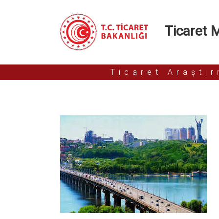
Ticaret Mü
Ticaret Araştı