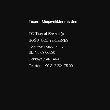
Ticaret Müşavirliklerimizden
T.C. Ticaret Bakanlığı
SÖĞÜTÖZÜ YERLEŞKESİ
Söğütözü Mah. 2176.
Sk. No:63 06530
Çankaya / ANKARA
Telefon: +90 312 204 75 00