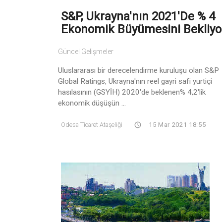
S&P, Ukrayna'nın 2021'de % 4
Ekonomik Büyümesini Bekliyo
Güncel Gelişmeler
Uluslararası bir derecelendirme kuruluşu olan S&P
Global Ratings, Ukrayna'nın reel gayri safi yurtiçi
hasılasının (GSYİH) 2020'de beklenen% 4,2'lik
ekonomik düşüşün ...
Odesa Ticaret Ataşeliği
15 Mar 2021 18:55