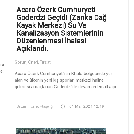
Acara Özerk Cumhuryeti-
Goderdzi Geçidi (Zanka Dağ
Kayak Merkezi) Su Ve
Kanalizasyon Sistemlerinin
Düzenlenmesi İhalesi
Açıklandı.
Sorun, Öneri, Fırsat
si
e;
Acara Özerk Cumhuriyeti'nin Khulo bölgesinde yer
alan ve ülkenin yeni kış sporları merkezi haline
gelmesi amaçlanan Goderdzi'de devam eden altyapı
...
Batum Ticaret Ataşeliği
01 Mar 2021 12:19