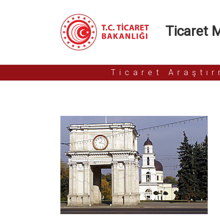
Ticaret Mü
Ticaret Araştı