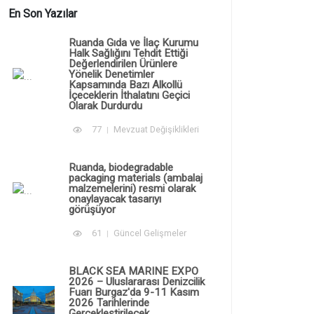
En Son Yazılar
Ruanda Gıda ve İlaç Kurumu
Halk Sağlığını Tehdit Ettiği
Değerlendirilen Ürünlere
Yönelik Denetimler
Kapsamında Bazı Alkollü
İçeceklerin İthalatını Geçici
Olarak Durdurdu
77
Mevzuat Değişiklikleri
Ruanda, biodegradable
packaging materials (ambalaj
malzemelerini) resmi olarak
onaylayacak tasarıyı
görüşüyor
61
Güncel Gelişmeler
BLACK SEA MARINE EXPO
2026 – Uluslararası Denizcilik
Fuarı Burgaz'da 9-11 Kasım
2026 Tarihlerinde
Gerçekleştirilecek