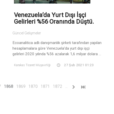
Venezuela’da Yurt Dışı İşçi
Gelirleri %56 Oranında Düştü.
Güncel Gelişmeler
Ecoanalitica adlı danışmanlık şirketi tarafından yapılan
hesaplamalara göre Venezuela’da yurt dışı işçi
gelirleri 2020 yılında %56 azalarak 1,6 milyar dolara ...
Karakas Ticaret Müşavirliği
27 Şub 2021 01:23
(current)
7
1868
1869
1870
1871
1872
…