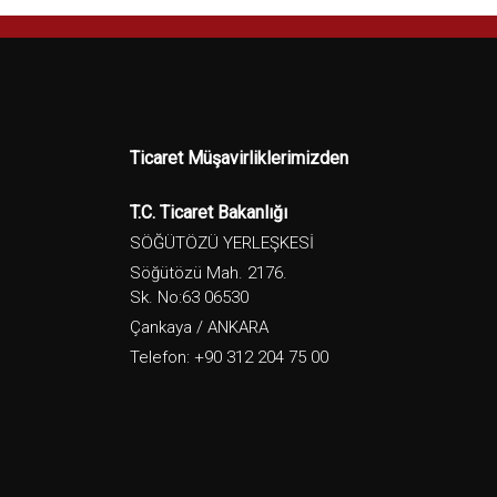
Ticaret Müşavirliklerimizden
T.C. Ticaret Bakanlığı
SÖĞÜTÖZÜ YERLEŞKESİ
Söğütözü Mah. 2176.
Sk. No:63 06530
Çankaya / ANKARA
Telefon: +90 312 204 75 00