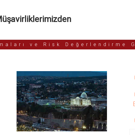
şavirliklerimizden
rmaları ve Risk Değerlendirme 