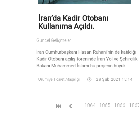
İran’da Kadir Otobanı
Kullanıma Açıldı.
Güncel Gelişmeler
İran Cumhurbaşkanı Hasan Ruhani’nin de katıldığı
Kadir Otobanı açılış töreninde İran Yol ve Şehircilik
Bakanı Muhammed İslami bu projenin büyük ...
Urumiye Ticaret Ataşeliği
28 Şub 2021 15:14
…
1864
1865
1866
186