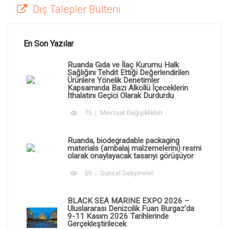
Dış Talepler Bülteni
En Son Yazılar
Ruanda Gıda ve İlaç Kurumu Halk
Sağlığını Tehdit Ettiği Değerlendirilen
Ürünlere Yönelik Denetimler
Kapsamında Bazı Alkollü İçeceklerin
İthalatını Geçici Olarak Durdurdu
75
Mevzuat Değişiklikleri
Ruanda, biodegradable packaging
materials (ambalaj malzemelerini) resmi
olarak onaylayacak tasarıyı görüşüyor
59
Güncel Gelişmeler
BLACK SEA MARINE EXPO 2026 –
Uluslararası Denizcilik Fuarı Burgaz'da
9-11 Kasım 2026 Tarihlerinde
Gerçekleştirilecek