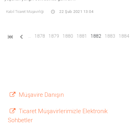
Kabil Ticaret Müşavirliği
22 Şub 2021 13:04
(current)
…
1878
1879
1880
1881
1882
1883
1884
Müşavire Danışın
Ticaret Müşavirlerimizle Elektronik
Sohbetler