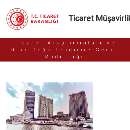
Ticaret Müşavirlik
Ticaret Araştırmaları ve
Risk Değerlendirme Genel
Müdürlüğü