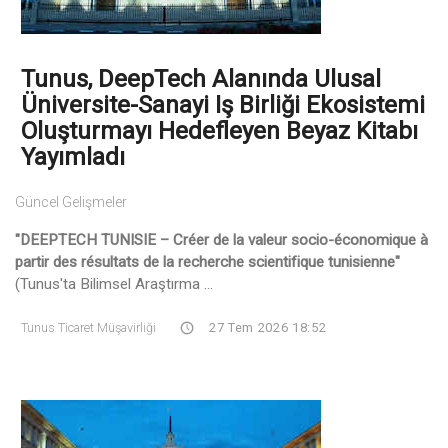
Tunus, DeepTech Alanında Ulusal
Üniversite-Sanayi Iş Birliği Ekosistemi
Oluşturmayı Hedefleyen Beyaz Kitabı
Yayımladı
Güncel Gelişmeler
"DEEPTECH TUNISIE – Créer de la valeur socio-économique à
partir des résultats de la recherche scientifique tunisienne"
(Tunus'ta Bilimsel Araştırma ...
Tunus Ticaret Müşavirliği
27 Tem 2026 18:52