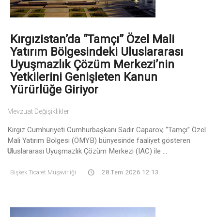
Kırgızistan’da “Tamçı” Özel Mali
Yatırım Bölgesindeki Uluslararası
Uyuşmazlık Çözüm Merkezi’nin
Yetkilerini Genişleten Kanun
Yürürlüğe Giriyor
Mevzuat Değişiklikleri
Kırgız Cumhuriyeti Cumhurbaşkanı Sadır Caparov, “Tamçı” Özel
Mali Yatırım Bölgesi (ÖMYB) bünyesinde faaliyet gösteren
U
luslararası Uyuşmazlık Çözüm Merkezi (IAC) ile ...
Bişkek Ticaret Müşavirliği
28 Tem 2026 12:13