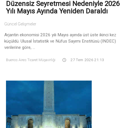
Düzensiz Seyretmesi Nedeniyle 2026
Yılı Mayıs Ayında Yeniden Daraldı
Güncel Gelişmeler
Arjantin ekonomisi 2026 yılı Mayıs ayında üst üste ikinci kez
küçüldü. Ulusal İstatistik ve Nüfus Sayımı Enstitüsü (INDEC)
verilerine göre, ...
Buenos Aires Ticaret Müşavirliği
27 Tem 2026 21:13