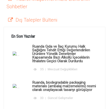
Sohbetler
Dış Talepler Bülteni
En Son Yazılar
Ruanda Gıda ve İlaç Kurumu Halk
Sağlığını Tehdit Ettiği Değerlendirilen
Ürünlere Yönelik Denetimler
Kapsamında Bazı Alkollü İçeceklerin
İthalatını Geçici Olarak Durdurdu
35
Mevzuat Değişiklikleri
Ruanda, biodegradable packaging
materials (ambalaj malzemelerini) resmi
olarak onaylayacak tasarıyı görüşüyor
33
Güncel Gelişmeler