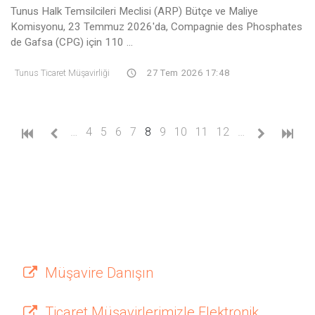
Tunus Halk Temsilcileri Meclisi (ARP) Bütçe ve Maliye
Komisyonu, 23 Temmuz 2026'da, Compagnie des Phosphates
de Gafsa (CPG) için 110 ...
Tunus Ticaret Müşavirliği
27 Tem 2026 17:48
(current)
…
4
5
6
7
8
9
10
11
12
…
Müşavire Danışın
Ticaret Müşavirlerimizle Elektronik