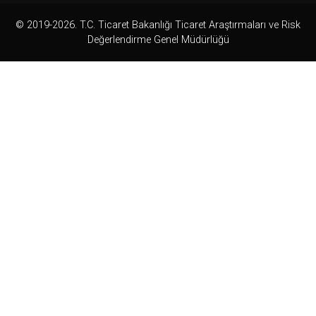
© 2019-2026. T.C. Ticaret Bakanlığı Ticaret Araştırmaları ve Risk
Değerlendirme Genel Müdürlüğü