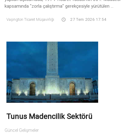
kapsamında "zorla çalıştırma" gerekçesiyle yürütülen ...
Vaşington Ticaret Müşavirliği
27 Tem 2026 17:54
Tunus Madencilik Sektörü
Güncel Gelişmeler