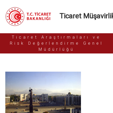
Ticaret Müşavirlik
Ticaret Araştırmaları ve
Risk Değerlendirme Genel
Müdürlüğü