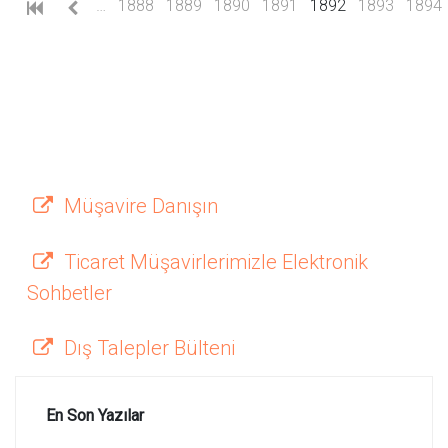
(current)
…
1888
1889
1890
1891
1892
1893
1894
Müşavire Danışın
Ticaret Müşavirlerimizle Elektronik
Sohbetler
Dış Talepler Bülteni
En Son Yazılar