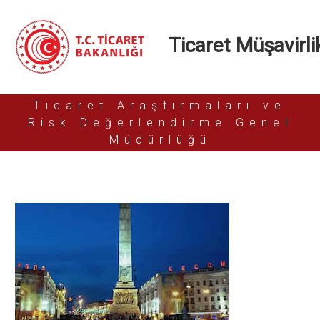
Ticaret Müşavirlik
Ticaret Araştırmaları ve
Risk Değerlendirme Genel
Müdürlüğü