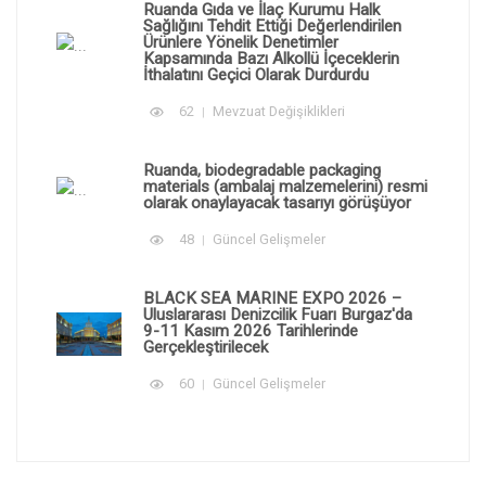
Ruanda Gıda ve İlaç Kurumu Halk
Sağlığını Tehdit Ettiği Değerlendirilen
Ürünlere Yönelik Denetimler
Kapsamında Bazı Alkollü İçeceklerin
İthalatını Geçici Olarak Durdurdu
62
Mevzuat Değişiklikleri
Ruanda, biodegradable packaging
materials (ambalaj malzemelerini) resmi
olarak onaylayacak tasarıyı görüşüyor
48
Güncel Gelişmeler
BLACK SEA MARINE EXPO 2026 –
Uluslararası Denizcilik Fuarı Burgaz'da
9-11 Kasım 2026 Tarihlerinde
Gerçekleştirilecek
60
Güncel Gelişmeler