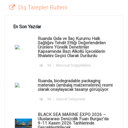
Dış Talepler Bülteni
En Son Yazılar
Ruanda Gıda ve İlaç Kurumu Halk
Sağlığını Tehdit Ettiği Değerlendirilen
Ürünlere Yönelik Denetimler
Kapsamında Bazı Alkollü İçeceklerin
İthalatını Geçici Olarak Durdurdu
36
Mevzuat Değişiklikleri
Ruanda, biodegradable packaging
materials (ambalaj malzemelerini) resmi
olarak onaylayacak tasarıyı görüşüyor
36
Güncel Gelişmeler
BLACK SEA MARINE EXPO 2026 –
Uluslararası Denizcilik Fuarı Burgaz'da
9-11 Kasım 2026 Tarihlerinde
Gerçekleştirilecek