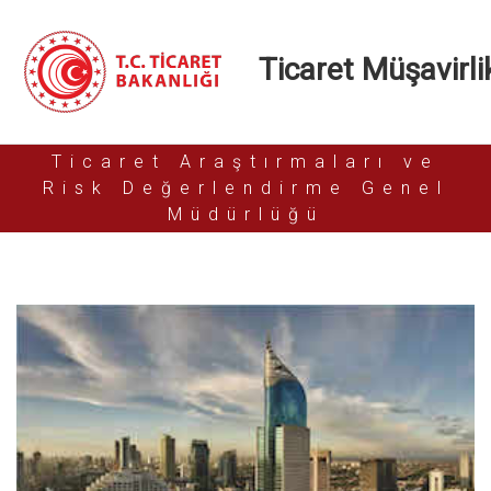
Ticaret Müşavirlik
Ticaret Araştırmaları ve
Risk Değerlendirme Genel
Müdürlüğü