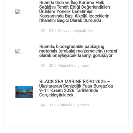
Ruanda Gıda ve İlaç Kurumu Halk
Sağlığını Tehdit Ettiği Değerlendirilen
Ürünlere Yönelik Denetimler
Kapsamında Bazı Alkollü İçeceklerin
İthalatını Geçici Olarak Durdurdu
21
Mevzuat Değişiklikleri
Ruanda, biodegradable packaging
materials (ambalaj malzemelerini) resmi
olarak onaylayacak tasarıyı görüşüyor
22
Güncel Gelişmeler
BLACK SEA MARINE EXPO 2026 –
Uluslararası Denizcilik Fuarı Burgaz'da
9-11 Kasım 2026 Tarihlerinde
Gerçekleştirilecek
31
Güncel Gelişmeler