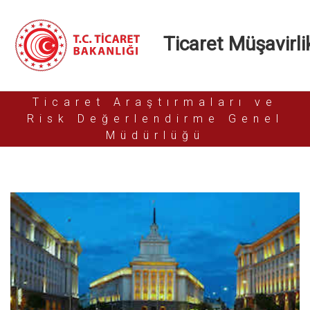
Ticaret Müşavirlik
Ticaret Araştırmaları ve
Risk Değerlendirme Genel
Müdürlüğü