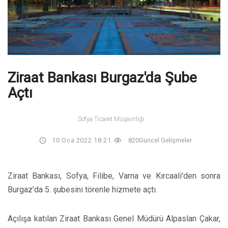
Ziraat Bankası Burgaz'da Şube
Açtı
Sofya Ticaret Müşavirliği
10 Oca 2022 18:21
820
Güncel Gelişmeler
Ziraat Bankası, Sofya, Filibe, Varna ve Kırcaali'den sonra
Burgaz'da 5. şubesini törenle hizmete açtı.
Açılışa katılan Ziraat Bankası Genel Müdürü Alpaslan Çakar,