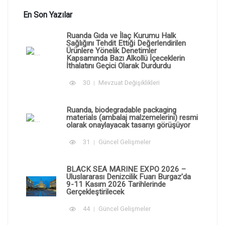
En Son Yazılar
Ruanda Gıda ve İlaç Kurumu Halk
Sağlığını Tehdit Ettiği Değerlendirilen
Ürünlere Yönelik Denetimler
Kapsamında Bazı Alkollü İçeceklerin
İthalatını Geçici Olarak Durdurdu
30
Mevzuat Değişiklikleri
Ruanda, biodegradable packaging
materials (ambalaj malzemelerini) resmi
olarak onaylayacak tasarıyı görüşüyor
31
Güncel Gelişmeler
BLACK SEA MARINE EXPO 2026 –
Uluslararası Denizcilik Fuarı Burgaz'da
9-11 Kasım 2026 Tarihlerinde
Gerçekleştirilecek
44
Güncel Gelişmeler