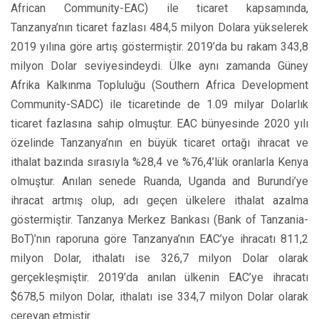
African Community-EAC) ile ticaret kapsamında,
Tanzanya’nın ticaret fazlası 484,5 milyon Dolara yükselerek
2019 yılına göre artış göstermiştir. 2019’da bu rakam 343,8
milyon Dolar seviyesindeydi. Ülke aynı zamanda Güney
Afrika Kalkınma Topluluğu (Southern Africa Development
Community-SADC) ile ticaretinde de 1.09 milyar Dolarlık
ticaret fazlasına sahip olmuştur. EAC bünyesinde 2020 yılı
özelinde Tanzanya’nın en büyük ticaret ortağı ihracat ve
ithalat bazında sırasıyla %28,4 ve %76,4’lük oranlarla Kenya
olmuştur. Anılan senede Ruanda, Uganda and Burundi’ye
ihracat artmış olup, adı geçen ülkelere ithalat azalma
göstermiştir. Tanzanya Merkez Bankası (Bank of Tanzania-
BoT)’nın raporuna göre Tanzanya’nın EAC’ye ihracatı 811,2
milyon Dolar, ithalatı ise 326,7 milyon Dolar olarak
gerçekleşmiştir. 2019’da anılan ülkenin EAC’ye ihracatı
$678,5 milyon Dolar, ithalatı ise 334,7 milyon Dolar olarak
cereyan etmiştir.