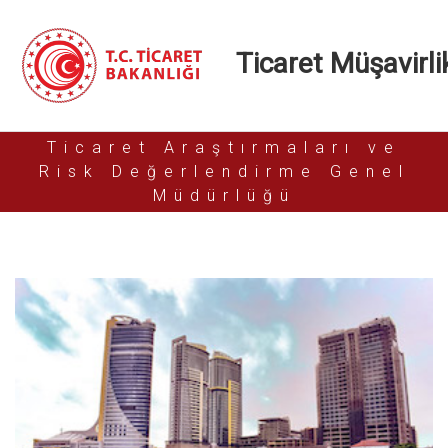
Ticaret Müşavirlik
Ticaret Araştırmaları ve
Risk Değerlendirme Genel
Müdürlüğü