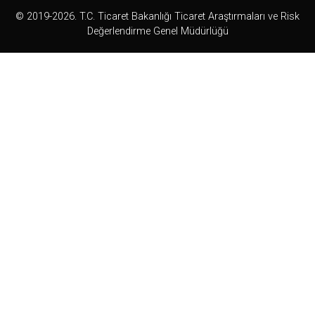
© 2019-2026. T.C. Ticaret Bakanlığı Ticaret Araştırmaları ve Risk
Değerlendirme Genel Müdürlüğü