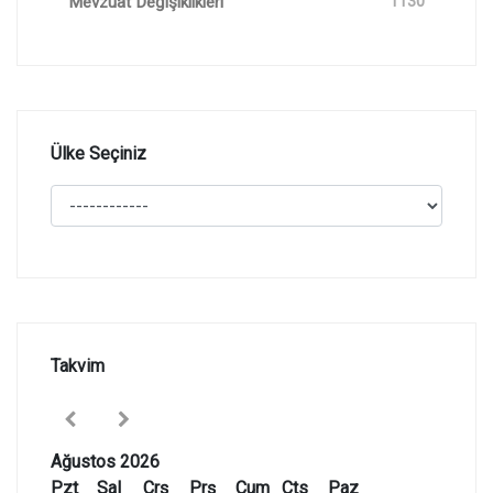
Mevzuat Değişiklikleri
1130
Ülke Seçiniz
Takvim
Ağustos 2026
Pzt
Sal
Çrş
Prş
Cum
Cts
Paz