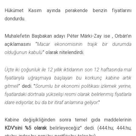
Hükümet Kasım ayında perakende benzin fiyatlarını
dondurdu.
Muhalefetin Başbakan adayı Péter Márki-Zay ise , Orbán'ın
açıklamasını “
Macar ekonomisinin trajik bir durumda
olduğunun kabulü
” olarak nitelendirdi.
Üçte iki çoğunluk ile 12 yıllık iktidarının son 12 haftasında mal
fiyatlarıyla uğraşmaya başlayan bu korkunç kabine artık
gitmeli
” dedi. "
Sorumlu bir ekonomi politikası izlemek yerine,
fiyatlardaki dörtnala yükselişi resmi olarak belirlenmiş fiyatlarla
idare ediyorlar, bu da bir itiraf anlamına geliyor
."
Kabine değişikliğinden sonra temel gıda maddelerinin
KDV'sini %5 olarak
belirleyeceğiz" dedi. (444.hu; 444.hu;