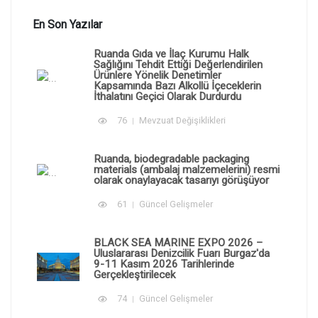
En Son Yazılar
Ruanda Gıda ve İlaç Kurumu Halk
Sağlığını Tehdit Ettiği Değerlendirilen
Ürünlere Yönelik Denetimler
Kapsamında Bazı Alkollü İçeceklerin
İthalatını Geçici Olarak Durdurdu
76
Mevzuat Değişiklikleri
Ruanda, biodegradable packaging
materials (ambalaj malzemelerini) resmi
olarak onaylayacak tasarıyı görüşüyor
61
Güncel Gelişmeler
BLACK SEA MARINE EXPO 2026 –
Uluslararası Denizcilik Fuarı Burgaz'da
9-11 Kasım 2026 Tarihlerinde
Gerçekleştirilecek
74
Güncel Gelişmeler