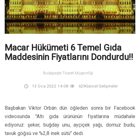
Macar Hükümeti 6 Temel Gıda
Maddesinin Fiyatlarını Dondurdu!!
Budapeşte Ticaret Müşavirliği
13 Oca 2022 14:08
629
Güncel Gelişmeler
Başbakan Viktor Orbán dün öğleden sonra bir Facebook
videosunda "Altı gıda ürününün fiyatlarına müdahale
ediyoruz: şeker, buğday unu, ayçiçek yağı, domuz budu,
tavuk göğsü ve %2,8 inek sütü" dedi.