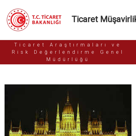
Ticaret Müşavirlik
Ticaret Araştırmaları ve
Risk Değerlendirme Genel
Müdürlüğü