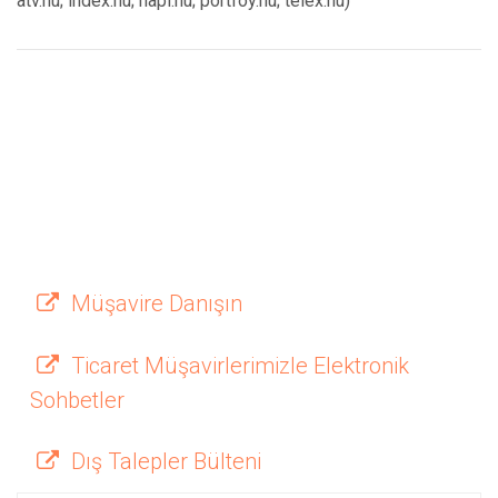
atv.hu; index.hu; napi.hu; portföy.hu; telex.hu)
Müşavire Danışın
Ticaret Müşavirlerimizle Elektronik
Sohbetler
Dış Talepler Bülteni