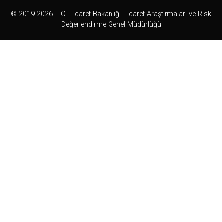
© 2019-2026. T.C. Ticaret Bakanlığı Ticaret Araştırmaları ve Risk
Değerlendirme Genel Müdürlüğü