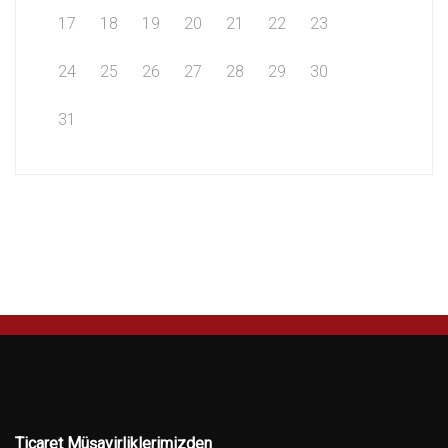
17
18
19
20
21
22
23
24
25
26
27
28
29
30
31
Ticaret Müşavirliklerimizden