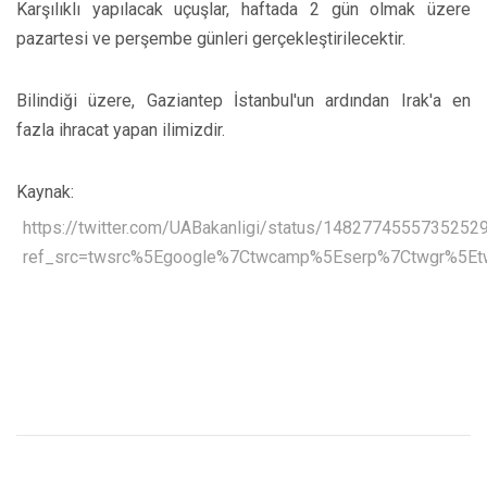
Karşılıklı yapılacak uçuşlar, haftada 2 gün olmak üzere
pazartesi ve perşembe günleri gerçekleştirilecektir.
Bilindiği üzere, Gaziantep İstanbul'un ardından Irak'a en
fazla ihracat yapan ilimizdir.
Kaynak:
https://twitter.com/UABakanligi/status/1482774555735252
ref_src=twsrc%5Egoogle%7Ctwcamp%5Eserp%7Ctwgr%5Et