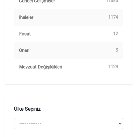
Güncel Gelişmeler
11580
İhaleler
1174
Fırsat
12
Öneri
5
Mevzuat Değişiklikleri
1129
Ülke Seçiniz