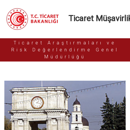
Ticaret Müşavirlik
Ticaret Araştırmaları ve
Risk Değerlendirme Genel
Müdürlüğü