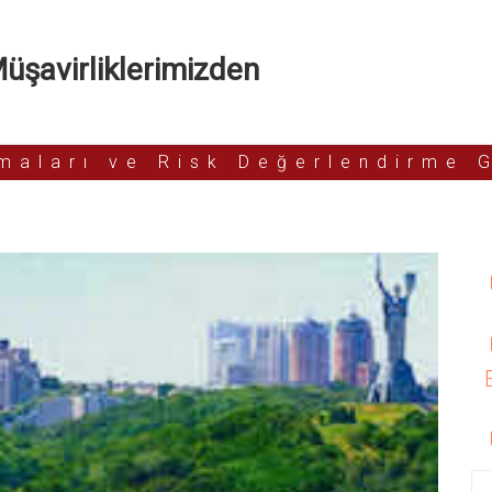
şavirliklerimizden
rmaları ve Risk Değerlendirme 