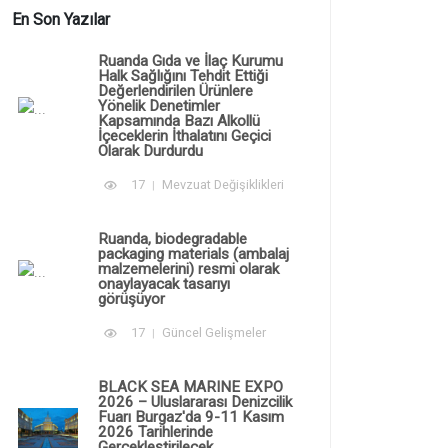
En Son Yazılar
Ruanda Gıda ve İlaç Kurumu
Halk Sağlığını Tehdit Ettiği
Değerlendirilen Ürünlere
Yönelik Denetimler
Kapsamında Bazı Alkollü
İçeceklerin İthalatını Geçici
Olarak Durdurdu
17
Mevzuat Değişiklikleri
Ruanda, biodegradable
packaging materials (ambalaj
malzemelerini) resmi olarak
onaylayacak tasarıyı
görüşüyor
17
Güncel Gelişmeler
BLACK SEA MARINE EXPO
2026 – Uluslararası Denizcilik
Fuarı Burgaz'da 9-11 Kasım
2026 Tarihlerinde
Gerçekleştirilecek