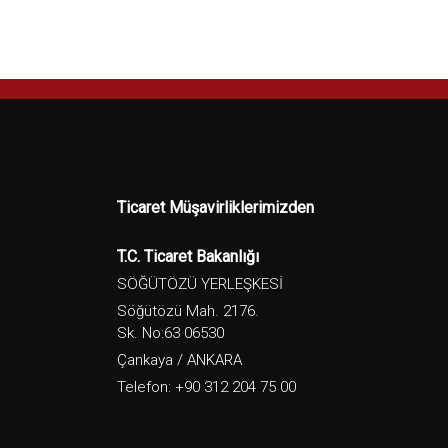
Ticaret Müşavirliklerimizden
T.C. Ticaret Bakanlığı
SÖĞÜTÖZÜ YERLEŞKESİ
Söğütözü Mah. 2176.
Sk. No:63 06530
Çankaya / ANKARA
Telefon: +90 312 204 75 00