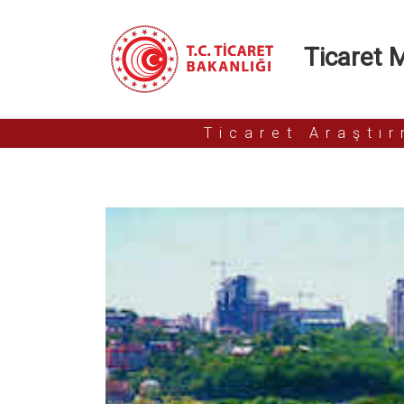
Ticaret Mü
Ticaret Araştı