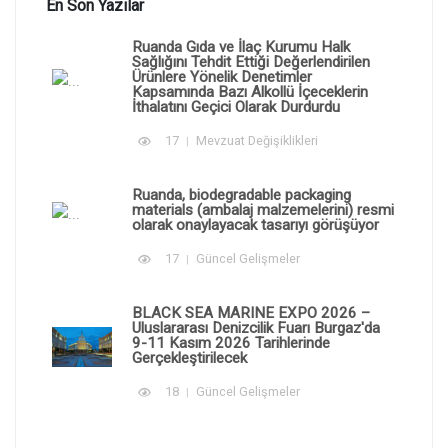
En Son Yazılar
Ruanda Gıda ve İlaç Kurumu Halk
Sağlığını Tehdit Ettiği Değerlendirilen
Ürünlere Yönelik Denetimler
Kapsamında Bazı Alkollü İçeceklerin
İthalatını Geçici Olarak Durdurdu
17
Mevzuat Değişiklikleri
Ruanda, biodegradable packaging
materials (ambalaj malzemelerini) resmi
olarak onaylayacak tasarıyı görüşüyor
17
Güncel Gelişmeler
BLACK SEA MARINE EXPO 2026 –
Uluslararası Denizcilik Fuarı Burgaz'da
9-11 Kasım 2026 Tarihlerinde
Gerçekleştirilecek
18
Güncel Gelişmeler