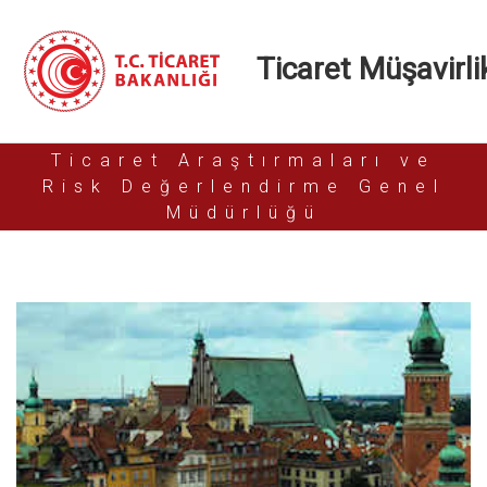
Ticaret Müşavirlik
Ticaret Araştırmaları ve
Risk Değerlendirme Genel
Müdürlüğü