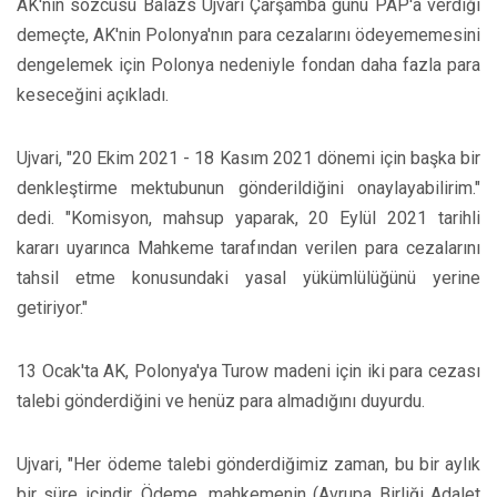
AK'nin sözcüsü Balazs Ujvari Çarşamba günü PAP'a verdiği
demeçte, AK'nin Polonya'nın para cezalarını ödeyememesini
dengelemek için Polonya nedeniyle fondan daha fazla para
keseceğini açıkladı.
Ujvari, "20 Ekim 2021 - 18 Kasım 2021 dönemi için başka bir
denkleştirme mektubunun gönderildiğini onaylayabilirim."
dedi. "Komisyon, mahsup yaparak, 20 Eylül 2021 tarihli
kararı uyarınca Mahkeme tarafından verilen para cezalarını
tahsil etme konusundaki yasal yükümlülüğünü yerine
getiriyor."
13 Ocak'ta AK, Polonya'ya Turow madeni için iki para cezası
talebi gönderdiğini ve henüz para almadığını duyurdu.
Ujvari, "Her ödeme talebi gönderdiğimiz zaman, bu bir aylık
bir süre içindir. Ödeme, mahkemenin (Avrupa Birliği Adalet