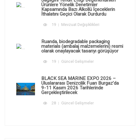
Sağlığını Tehdit Ettiği Değerlendirilen
Ürünlere Yönelik Denetimler
Kapsamında Bazı Alkollü İçeceklerin
İthalatını Geçici Olarak Durdurdu
19
Mevzuat Değişiklikleri
Ruanda, biodegradable packaging
materials (ambalaj malzemelerini) resmi
olarak onaylayacak tasarıyı görüşüyor
19
Güncel Gelişmeler
BLACK SEA MARINE EXPO 2026 –
Uluslararası Denizcilik Fuarı Burgaz'da
9-11 Kasım 2026 Tarihlerinde
Gerçekleştirilecek
28
Güncel Gelişmeler