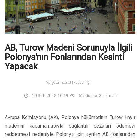
AB, Turow Madeni Sorunuyla İlgili
Polonya'nın Fonlarından Kesinti
Yapacak
Varşova Ticaret Müşavirliği
10 Şub 2022 16:19
515
Güncel Gelişmeler
Avrupa Komisyonu (AK), Polonya hükümetinin Turow linyit
madenini kapamamasıyla bağlantılı cezaları ödemeyi
reddetmesi nedeniyle Polonya için ayrılan AB fonlarından