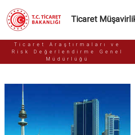
Ticaret Müşavirlik
Ticaret Araştırmaları ve
Risk Değerlendirme Genel
Müdürlüğü