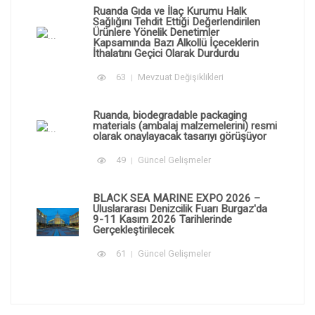
Ruanda Gıda ve İlaç Kurumu Halk
Sağlığını Tehdit Ettiği Değerlendirilen
Ürünlere Yönelik Denetimler
Kapsamında Bazı Alkollü İçeceklerin
İthalatını Geçici Olarak Durdurdu
63
Mevzuat Değişiklikleri
Ruanda, biodegradable packaging
materials (ambalaj malzemelerini) resmi
olarak onaylayacak tasarıyı görüşüyor
49
Güncel Gelişmeler
BLACK SEA MARINE EXPO 2026 –
Uluslararası Denizcilik Fuarı Burgaz'da
9-11 Kasım 2026 Tarihlerinde
Gerçekleştirilecek
61
Güncel Gelişmeler