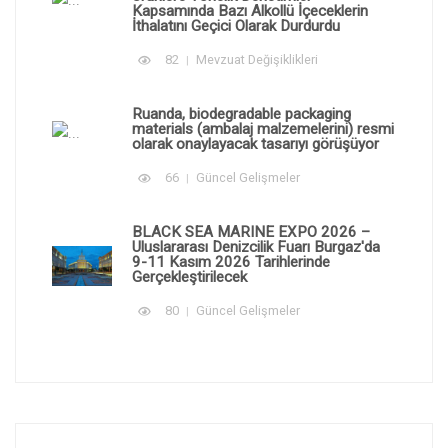
Kapsamında Bazı Alkollü İçeceklerin
İthalatını Geçici Olarak Durdurdu
82
Mevzuat Değişiklikleri
Ruanda, biodegradable packaging
materials (ambalaj malzemelerini) resmi
olarak onaylayacak tasarıyı görüşüyor
66
Güncel Gelişmeler
BLACK SEA MARINE EXPO 2026 –
Uluslararası Denizcilik Fuarı Burgaz'da
9-11 Kasım 2026 Tarihlerinde
Gerçekleştirilecek
80
Güncel Gelişmeler