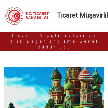
Ticaret Müşavirlik
Ticaret Araştırmaları ve
Risk Değerlendirme Genel
Müdürlüğü