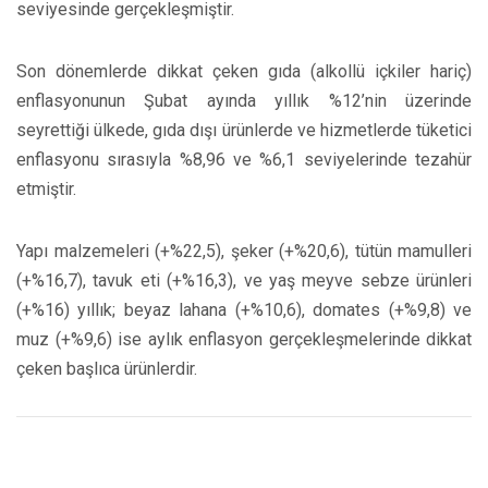
seviyesinde gerçekleşmiştir.
Son dönemlerde dikkat çeken gıda (alkollü içkiler hariç)
enflasyonunun Şubat ayında yıllık %12’nin üzerinde
seyrettiği ülkede, gıda dışı ürünlerde ve hizmetlerde tüketici
enflasyonu sırasıyla %8,96 ve %6,1 seviyelerinde tezahür
etmiştir.
Yapı malzemeleri (+%22,5), şeker (+%20,6), tütün mamulleri
(+%16,7), tavuk eti (+%16,3), ve yaş meyve sebze ürünleri
(+%16) yıllık; beyaz lahana (+%10,6), domates (+%9,8) ve
muz (+%9,6) ise aylık enflasyon gerçekleşmelerinde dikkat
çeken başlıca ürünlerdir.