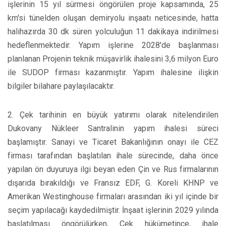
işlerinin 15 yıl sürmesi öngörülen proje kapsamında, 25
km'si tünelden oluşan demiryolu inşaatı neticesinde, hatta
halihazırda 30 dk süren yolculuğun 11 dakikaya indirilmesi
hedeflenmektedir. Yapım işlerine 2028'de başlanması
planlanan Projenin teknik müşavirlik ihalesini 3,6 milyon Euro
ile SUDOP firması kazanmıştır. Yapım ihalesine ilişkin
bilgiler bilahare paylaşılacaktır.
2. Çek tarihinin en büyük yatırımı olarak nitelendirilen
Dukovany Nükleer Santralinin yapım ihalesi süreci
başlamıştır. Sanayi ve Ticaret Bakanlığının onayı ile CEZ
firması tarafından başlatılan ihale sürecinde, daha önce
yapılan ön duyuruya ilgi beyan eden Çin ve Rus firmalarının
dışarıda bırakıldığı ve Fransız EDF, G. Koreli KHNP ve
Amerikan Westinghouse firmaları arasından iki yıl içinde bir
seçim yapılacağı kaydedilmiştir. İnşaat işlerinin 2029 yılında
başlatılması öngörülürken, Çek hükümetince, ihale