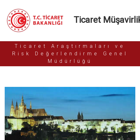
Ticaret Müşavirlik
Ticaret Araştırmaları ve
Risk Değerlendirme Genel
Müdürlüğü