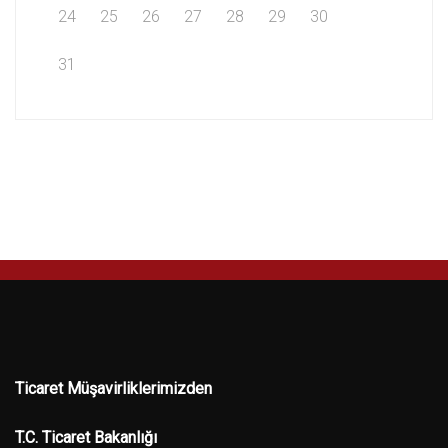
24
25
26
27
28
29
30
31
Ticaret Müşavirliklerimizden
T.C. Ticaret Bakanlığı