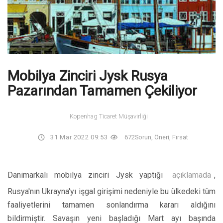
Mobilya Zinciri Jysk Rusya
Pazarından Tamamen Çekiliyor
Kopenhag Ticaret Müşavirliği
31 Mar 2022 09:53
672
Sorun, Öneri, Fırsat
Danimarkalı mobilya zinciri Jysk yaptığı
açıklamada
,
Rusya'nın Ukrayna'yı işgal girişimi nedeniyle bu ülkedeki tüm
faaliyetlerini tamamen sonlandırma kararı aldığını
bildirmiştir. Savaşın yeni başladığı Mart ayı başında