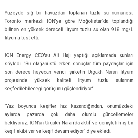
Yüzeyde sığ bir havuzdan toplanan tuzlu su numunesi,
Toronto merkezli ION'ye göre Moğolistan'da toplandığı
bilinen en yüksek dereceli lityum tuzlu su olan 918 mg/L
lityumu test etti.
ION Energy CEO'su Ali Haji yaptığı açıklamada şunları
söyledi: "Bu olağanüstü erken sonuçlar tüm paydaşlar için
son derece heyecan verici, şirketin Urgakh Naran lityum
projesinde yüksek kaliteli lityum tuzlu sularının
keşfedilebileceği görüşünü güçlendiriyor."
"Yaz boyunca keşifler hız kazandığından, önümüzdeki
aylarda pazarda çok daha olumlu güncellemeler
bekliyoruz. ION'un Urgakh Naran'da aktif ve genişletilmiş bir
keşif ekibi var ve keşif devam ediyor" diye ekledi.