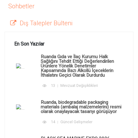
Sohbetler
Dış Talepler Bülteni
En Son Yazılar
Ruanda Gıda ve İlaç Kurumu Halk
Sağlığını Tehdit Ettiği Değerlendirilen
Ürünlere Yönelik Denetimler
Kapsamında Bazı Alkollü İçeceklerin
İthalatını Geçici Olarak Durdurdu
13
Mevzuat Değişiklikleri
Ruanda, biodegradable packaging
materials (ambalaj malzemelerini) resmi
olarak onaylayacak tasarıyı görüşüyor
14
Güncel Gelişmeler