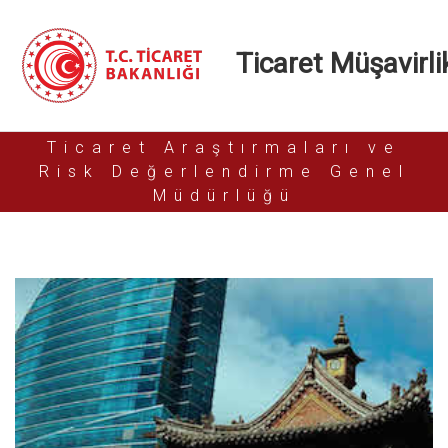
Ticaret Müşavirlik
Ticaret Araştırmaları ve
Risk Değerlendirme Genel
Müdürlüğü