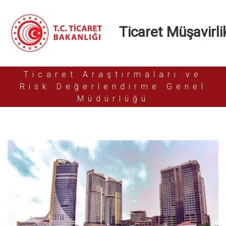
Ticaret Müşavirlik
Ticaret Araştırmaları ve
Risk Değerlendirme Genel
Müdürlüğü