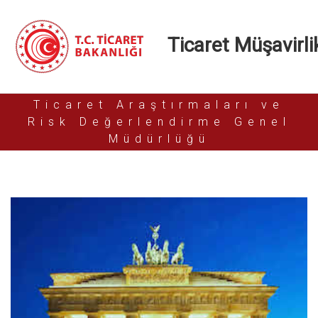
Ticaret Müşavirlik
Ticaret Araştırmaları ve
Risk Değerlendirme Genel
Müdürlüğü