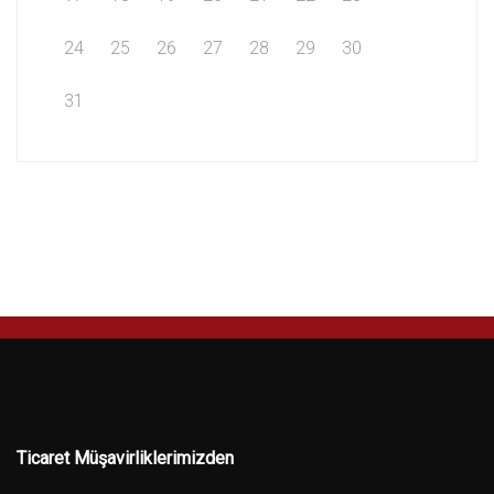
24
25
26
27
28
29
30
31
Ticaret Müşavirliklerimizden