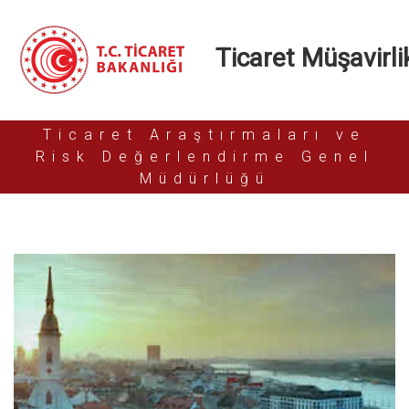
Ticaret Müşavirlik
Ticaret Araştırmaları ve
Risk Değerlendirme Genel
Müdürlüğü