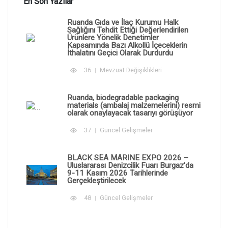
En Son Yazılar
Ruanda Gıda ve İlaç Kurumu Halk
Sağlığını Tehdit Ettiği Değerlendirilen
Ürünlere Yönelik Denetimler
Kapsamında Bazı Alkollü İçeceklerin
İthalatını Geçici Olarak Durdurdu
36
Mevzuat Değişiklikleri
Ruanda, biodegradable packaging
materials (ambalaj malzemelerini) resmi
olarak onaylayacak tasarıyı görüşüyor
37
Güncel Gelişmeler
BLACK SEA MARINE EXPO 2026 –
Uluslararası Denizcilik Fuarı Burgaz'da
9-11 Kasım 2026 Tarihlerinde
Gerçekleştirilecek
48
Güncel Gelişmeler